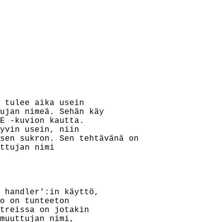
 tulee aika usein

ujan nimeä. Sehän käy

E -kuvion kautta.

yvin usein, niin

sen sukron. Sen tehtävänä on

ttujan nimi

 handler':in käyttö,

o on tunteeton

treissa on jotakin

muuttujan nimi,
