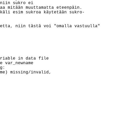
niin sukro ei

aa mitään muuttamatta eteenpäin.

käli esim sukroa käytetään sukro-

etta, niin tästä voi "omalla vastuulla"

riable in data file

e var_newname

g:

me) missing/invalid,
