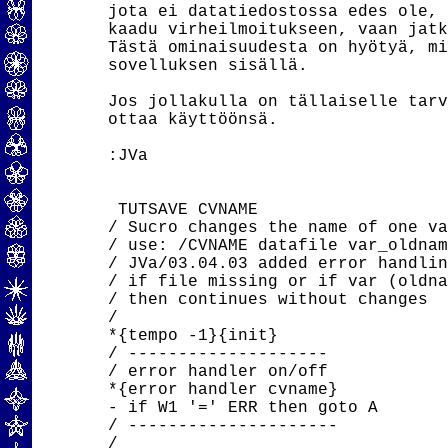
jota ei datatiedostossa edes ole, 
kaadu virheilmoitukseen, vaan jatk
Tästä ominaisuudesta on hyötyä, mi
sovelluksen sisällä.

Jos jollakulla on tällaiselle tarv
ottaa käyttöönsä.

:JVa

 TUTSAVE CVNAME

/ Sucro changes the name of one va
/ use: /CVNAME datafile var_oldnam
/ JVa/03.04.03 added error handlin
/ if file missing or if var (oldna
/ then continues without changes

/

*{tempo -1}{init}

/ --------------------

/ error handler on/off

*{error handler cvname}

- if W1 '=' ERR then goto A

/ ---------------------

/
