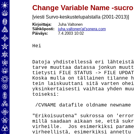
Change Variable Name -sucro
[viesti Survo-keskustelupalstalla (2001-2013)]
Kirjoittaja:
Juha Valtonen
Sähköposti:
juha.valtonen'at'sonera.com
Päiväys:
7.4.2003 10:02
Hei

Datoja yhdistellessä eri lähteistä
tarve muuttaa datassa jonkun muutt
tietysti FILE STATUS -> FILE UPDAT
Koska mulla on tällainen tilanne h
tein laiskuuttani sitä varten ohei
yksinkertaisesti vaihtaa yhden muu
toiseksi:

 /CVNAME datafile oldname newname

"Erikoisuutena" sukrossa on 'error
millä saadaan aikaan se, että sukr
virheille.  Jos esimerkiksi parame
virheellistä, esimerkiksi annettu 