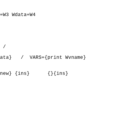
=W3 Wdata=W4

 /

ata}   /  VARS={print Wvname}

new} {ins}      {}{ins}
