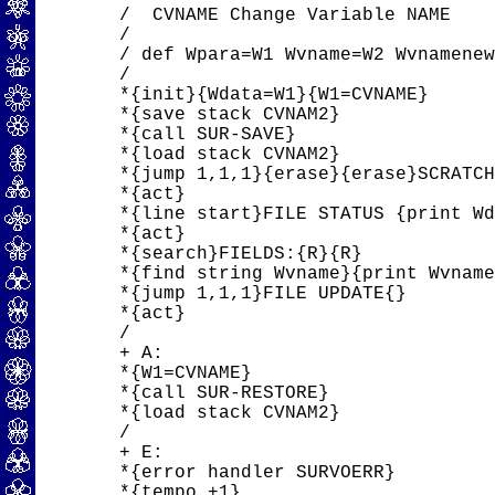
/  CVNAME Change Variable NAME

/

/ def Wpara=W1 Wvname=W2 Wvnamenew
/

*{init}{Wdata=W1}{W1=CVNAME}

*{save stack CVNAM2}

*{call SUR-SAVE}

*{load stack CVNAM2}

*{jump 1,1,1}{erase}{erase}SCRATCH
*{act}

*{line start}FILE STATUS {print Wd
*{act}

*{search}FIELDS:{R}{R}

*{find string Wvname}{print Wvname
*{jump 1,1,1}FILE UPDATE{}

*{act}

/

+ A:

*{W1=CVNAME}

*{call SUR-RESTORE}

*{load stack CVNAM2}

/

+ E:

*{error handler SURVOERR}

*{tempo +1}
