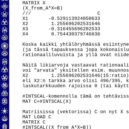
MATRIX X

(X_from_A*X=B)

///                       C

X1       -0.529113924050633

X2        1.255696202531646

X3       -0.316455696202533

X4        0.754430379746836

Koska kaikki yhtälöryhmässä esiintyne
(ja tässä tapauksessa jopa kokonaislu
rationaaliluvuista ja yllä ovat niide
Näitä likiarvoja vastaavat rationaali
voi "arvata" yksitellen esim. muunnos
X2        1.255696202531646(15:ratio)
eli X2:n tarkka arvo olisi 496/395, k
laskutarkkuuden rajoissa 0 (tai käytt
#INTSCAL-komennolla tämä on tehtäviss
MAT C=#INTSCAL(X)

Matriisissa (vektorissa) C on nyt X s
MAT LOAD C

MATRIX C

#INTSCAL((X_from_A*X=B))
