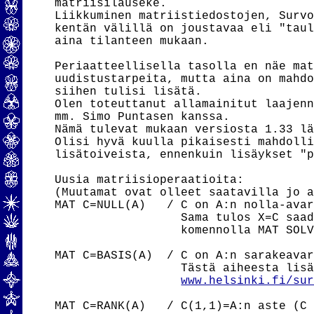
matriisilauseke.

Liikkuminen matriistiedostojen, Survo
kentän välillä on joustavaa eli "taul
aina tilanteen mukaan.

Periaatteellisella tasolla en näe mat
uudistustarpeita, mutta aina on mahdo
siihen tulisi lisätä.

Olen toteuttanut allamainitut laajenn
mm. Simo Puntasen kanssa.

Nämä tulevat mukaan versiosta 1.33 lä
Olisi hyvä kuulla pikaisesti mahdolli
lisätoiveista, ennenkuin lisäykset "p
Uusia matriisioperaatioita:

(Muutamat ovat olleet saatavilla jo a
MAT C=NULL(A)   / C on A:n nolla-avar
                  Sama tulos X=C saad
                  komennolla MAT SOLV
MAT C=BASIS(A)  / C on A:n sarakeavar
                  Tästä aiheesta lisä
www.helsinki.fi/su
MAT C=RANK(A)   / C(1,1)=A:n aste (C 