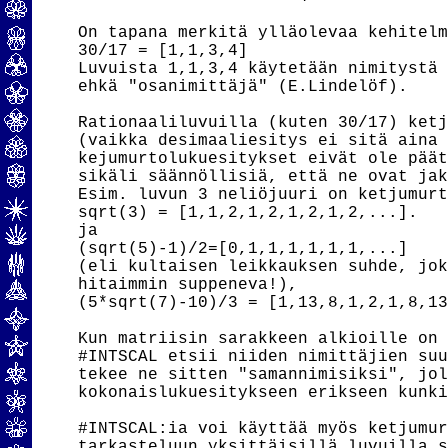
On tapana merkitä ylläolevaa kehitelm
30/17 = [1,1,3,4]

Luvuista 1,1,3,4 käytetään nimitystä 
ehkä "osanimittäjä" (E.Lindelöf).

Rationaaliluvuilla (kuten 30/17) ketj
(vaikka desimaaliesitys ei sitä aina 
kejumurtolukuesitykset eivät ole päät
sikäli säännöllisiä, että ne ovat jak
Esim. luvun 3 neliöjuuri on ketjumurt
sqrt(3) = [1,1,2,1,2,1,2,1,2,...].

ja

(sqrt(5)-1)/2=[0,1,1,1,1,1,1,...]

(eli kultaisen leikkauksen suhde, jok
hitaimmin suppeneva!),

(5*sqrt(7)-10)/3 = [1,13,8,1,2,1,8,13
Kun matriisin sarakkeen alkioille on 
#INTSCAL etsii niiden nimittäjien suu
tekee ne sitten "samannimisiksi", jol
kokonaislukuesitykseen erikseen kunki
#INTSCAL:ia voi käyttää myös ketjumur
tarkasteluun yksittäisillä luvuilla s