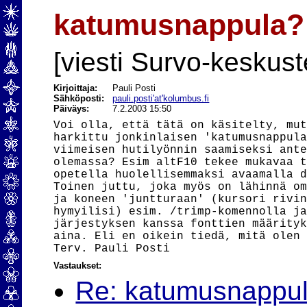
katumusnappula?
[viesti Survo-keskust
Kirjoittaja:
Pauli Posti
Sähköposti:
pauli.posti'at'kolumbus.fi
Päiväys:
7.2.2003 15:50
Voi olla, että tätä on käsitelty, mut
harkittu jonkinlaisen 'katumusnappula
viimeisen hutilyönnin saamiseksi ante
olemassa? Esim altF10 tekee mukavaa t
opetella huolellisemmaksi avaamalla d
Toinen juttu, joka myös on lähinnä om
ja koneen 'juntturaan' (kursori rivin
hymyilisi) esim. /trimp-komennolla ja
järjestyksen kanssa fonttien määrityk
aina. Eli en oikein tiedä, mitä olen 
Vastaukset:
Re: katumusnappu