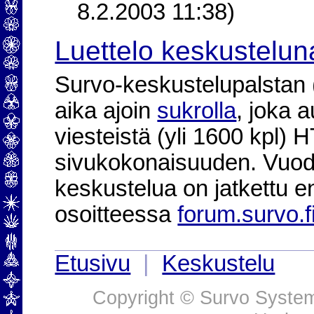
8.2.2003 11:38)
Luettelo keskustelun
Survo-keskustelupalstan (2
aika ajoin
sukrolla
, joka 
viesteistä (yli 1600 kpl)
sivukokonaisuuden. Vuod
keskustelua on jatkettu e
osoitteessa
forum.survo.f
Etusivu
|
Keskustelu
Copyright © Survo Systems