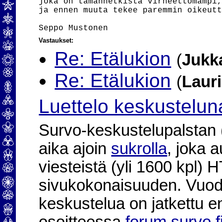
Vastaukset:
Re: Etälukion
(
Jukk
Re: Etälukion
(
Laur
Luettelo keskustelun
Survo-keskustelupalstan (2
aika ajoin
sukrolla
, joka 
viesteistä (yli 1600 kpl)
sivukokonaisuuden. Vuod
keskustelua on jatkettu e