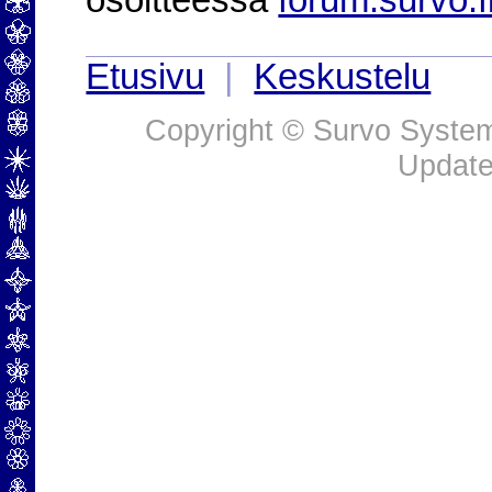
osoitteessa
forum.survo.f
Etusivu
|
Keskustelu
Copyright © Survo Systems
Update