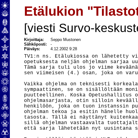
Etälukion "Tilasto
[viesti Survo-keskust
Kirjoittaja:
Seppo Mustonen
Sähköposti:
-
Päiväys:
4.12.2002 9:28
TV1:n ns. Etälukiossa on lähetetty viime viikkoina matematiikan
opetuksesta neljän ohjelman sarjaa uusintana lauantaisin klo 12.30-13.
Tämä sarja tuli ulos jo viime keväänä ja satuin silloin näkemään
sen viimeisen (4.) osan, joka on varustettu otsikolla "Tilastot".

Vaikka ohjelma on teknisesti korkealaatuinen ja esitystapa
sympaattinen, se on sisällöltään monin kohdin valitettavan
puutteellinen. Koska Opetushallitus on osavastuussa tästä
ohjelmasarjasta, otin silloin keväällä välittömästi yhteyttä
henkilöön, joka on tuon instanssin puolesta ollut valvomassa
ohjelman tekoa ja esitin hänelle huolestumiseni ohjelman
tasosta. Tällä ei näyttänyt kuitenkaan olevan mitään vaikutusta,
sillä ohjelman vastaavalta tuottajalta (YLE) kuulin viime viikolla,
että sarja lähetetään nyt uusintana sellaisenaan.

Pyysin tällöin käyttööni YLE:stä ko. jakson nauhalla ja olen katsonut
sen uudelleen pariinkin kertaan. Arviointini ohjelmasta on tässä
viestissä.
Toivon, että ainakin ne, joita tilastotieteen opetuksen asema lukioissa
kiinnostaa, katsoisivat ensi lauantain ohjelman (ja jopa nauhoittaisivat
sen itselleen). Tällöin he voivat paremmin arvioida ohjelmaa ja seurata
kritiikkiäni yksityiskohtaisesti.

Lähetettyäni maanantaina (2.12) arviointini ohjelman tuottajalle
sähköpostitse tiedustelin tiistaiaamuna (3.12) häneltä viestini
perilletuloa. Yllättäen sain nyt kuulla, että ohjelmaan on sittenkin
tehty eräitä muutoksia, joten kävin hakemassa välittömästi tuon
uusimmankin version.

Tilanne on nyt sellainen, että ensi lauantaina 7.12 klo 12.30
TV1 lähettää uudelleen tuon tilastotieteeseen liittyvän
jakson muuten alkuperäisessä asussaan, mutta aivan ohjelman
lopussa ollut t-testiä koskeva esimerkki on siitä poistettu ja
korvattu asiantuntijahaastattelulla.

           ---------------------------------

Ohjelman pääepäkohta on siinä, että ohjelmantekijät ovat toimineet
"puhtaan matematiikan" arvomaailmasta käsin, tulkitsemalla
ja laskemalla asioita mekaanisesti. He eivät oikein piittaa siitä, mikä
on laskemisen tarkoitus ja mitä keinoa on kulloinkin mielekästä
soveltaa.

Tämä kuvastaa osittain ennalta tuttua monien matematiikan opettajien
välinpitämätöntä ja joskus jopa halveksivaa suhtautumista "epäeksaktia"
todennäköisyyslaskentaa ja varsinkin tilastotiedettä kohtaan.
Tässä ohjelmassa ei kuitenkaan esiinny mitään tarkoitushakuista
tilastotieteen mollaamista.

Vaikka itsekin olen matemaatikko, olen kauan ollut sitä mieltä, että
tilastollista ajattelua, ennen kaikkea tilastojen ja tilastokuvien
tulkintaa tulisi opettaa kouluissa yläasteilla ja lukioissa yhteisenä
ja yleisenä kansalaistaitona eikä pelkästään matematiikan tunneilla.

Käyn nyt läpi tärkeimmät yksityiskohdat ja yritän selittää,
mikä on mennyt pieleen ja myös ehdottaa, mitä voitaisiin panna tilalle.

Kellotukset osoittavat, mitä kohtaa ohjelmassa käsittelen.

00'00 Etälukio

00'06 Matematiikka, Tilastot, osa 4.

00'26:
Yritys "opettaa kansalle", ettei saisi puhua keskivertoilmaisuilla
(esim. "keskiarvoihminen" pro "keskivertoihminen") on tarpeetonta
ja tahattoman huvittavaa.
Kun ohjelmassa sanotaan, että "matematiikassa määritellään" keskiverto
tietyllä kaavalla (havaintoarvojen tulon n. juuri, kun havaintomäärä
on n), se on nimellisesti totta joidenkin oppikirjojen mukaan.
Termi "keskiverto" on kuitenkin käsitykseni mukaan puhtaasti
suomalainen keksintö enkä tiedä, kuka oli se onneton, joka aikoinaan
halusi omia tälle sanalle tuon erikoismerkityksen.
Keskiverto on kielemme yleissanoja (kts. Nykysuomen sanakirja), eikä
tätä tosiasiaa muuta juontajan toteamus: "Keskiverrolle on varattu jo
tietty merkitys"!
Keskivertoa vastaavaa sanaa ei liene esim. englannin- tai saksan-
kielessä. Parempi ilmaisu on "geometrinen keskiarvo" (esim. englanniksi
"geometric mean"), jota nykyisin myös suomenkielisissä oppikirjoissa
käytetään.

Geometrisen keskiarvon mielekäs käyttöalue rajoittuu eksponentiaalista
kasvua tai vähenemistä (likimain) kuvaavien aineistojen tarkasteluun.
Kun esim. aritmeettisessa jonossa
   1 2 3 4 5 6 7
(aritmeettinen) keskiarvo 4 on "oikea keskiluku" niin vastaavasti
geometrisesti kasvavassa jonossa
   1  2  4  8 16 32 64
geometrinen keskiarvo 8 on "oikea keskiluku" (keskimmäinen).
Aritmeettinen keskiarvo 127/7=18.14 kuvaa siinä tilannetta heikommin.

"Geometrinen keskiarvo" juontanee sitäpaitsi juurensa geometriasta
siten, että suorakulmaisessa kolmiossa ABC

             C                   kulma ACB siis suora
            /|  \
           / |      \
          /  |h         \
         /   |              \
        /    |                  \
       A-----D-------------------B
          x          y

korkeusjanan CD pituus h on (osakolmioiden yhdenmuotoisuuden ansiosta)
sama kuin janojen x (AD) ja y (DB) pituuksien geometrinen keskiarvo,
sillä verrannosta h:x=y:h seuraa välittömästi h=sqrt(x*y).
Saattaapa olla, että tuo suomenkielessä kummitellut "keskiverto" on
lähtöisin tältä "sylttytehtaalta", koska verrannollisuudestahan siinä
on kysymys.

Kun sitten ohjelmassa käsitellään keskilukuja, ei kiinnitetä
mitään huomiota siihen, millä edellytyksillä kutakin niistä
(keskiarvo, geometrinen keskiarvo, mediaani, moodi) sopii käyttää.
Sen asemasta, että kulutetaan aikaa melkein 4 minuuttia tarpeettomaan
"keskiarvo pro keskiverto"-pohdintaan, olisi tullut kiinnittää huomiota
mittaamisen tasoon eli siihen, minkälaatuista tietoa aineistossa olevat
luvut oikeastaan tarjoavat.
Se, että jonkin ilmiön kuvaus on pystytty esittämään joukkona
lukuja, ei vielä oikeuta ilman muuta tekemään mitä tahansa
(tilastollisia) laskutoimituksia. Eri menettelyjen (tässä tapauksessa
keskilukujen laskemiset) riippuvat olennaisesti mitta-asteikon
tasosta seuraavasti:

  Asteikko            Esimerkkejä               Keskiluku
  ---------------------------------------------------------------------
  laatueroasteikko    väri, sukupuoli           t