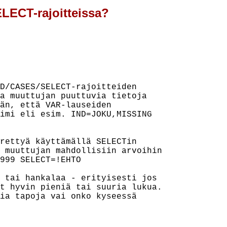
LECT-rajoitteissa?
D/CASES/SELECT-rajoitteiden

a muuttujan puuttuvia tietoja

än, että VAR-lauseiden

imi eli esim. IND=JOKU,MISSING

rettyä käyttämällä SELECTin

 muuttujan mahdollisiin arvoihin

999 SELECT=!EHTO

 tai hankalaa - erityisesti jos

t hyvin pieniä tai suuria lukua.

ia tapoja vai onko kyseessä
