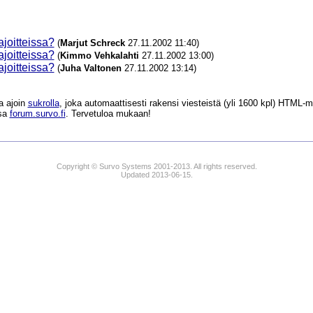
oitteissa?
(
Marjut Schreck
27.11.2002 11:40)
oitteissa?
(
Kimmo Vehkalahti
27.11.2002 13:00)
oitteissa?
(
Juha Valtonen
27.11.2002 13:14)
a ajoin
sukrolla
, joka automaattisesti rakensi viesteistä (yli 1600 kpl) HTM
ssa
forum.survo.fi
. Tervetuloa mukaan!
Copyright © Survo Systems 2001-2013. All rights reserved.
Updated 2013-06-15.