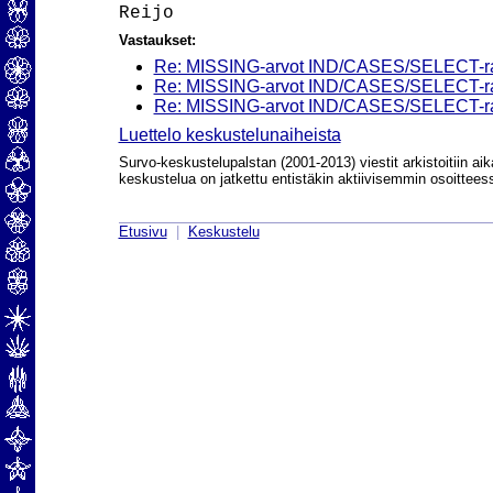
Vastaukset:
Re: MISSING-arvot IND/CASES/SELECT-raj
Re: MISSING-arvot IND/CASES/SELECT-raj
Re: MISSING-arvot IND/CASES/SELECT-raj
Luettelo keskustelunaiheista
Survo-keskustelupalstan (2001-2013) viestit arkistoitiin aik
keskustelua on jatkettu entistäkin aktiivisemmin osoittee
Etusivu
|
Keskustelu