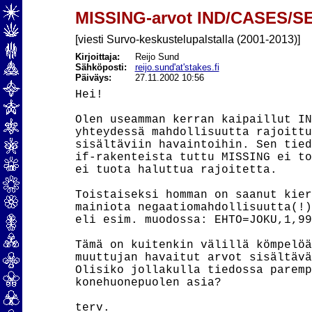
MISSING-arvot IND/CASES/SE
[viesti Survo-keskustelupalstalla (2001-2013)]
Kirjoittaja:
Reijo Sund
Sähköposti:
reijo.sund'at'stakes.fi
Päiväys:
27.11.2002 10:56
Hei!

Olen useamman kerran kaipaillut IN
yhteydessä mahdollisuutta rajoittu
sisältäviin havaintoihin. Sen tied
if-rakenteista tuttu MISSING ei to
ei tuota haluttua rajoitetta.

Toistaiseksi homman on saanut kier
mainiota negaatiomahdollisuutta(!)
eli esim. muodossa: EHTO=JOKU,1,99
Tämä on kuitenkin välillä kömpelöä
muuttujan havaitut arvot sisältävä
Olisiko jollakulla tiedossa paremp
konehuonepuolen asia?

terv.
