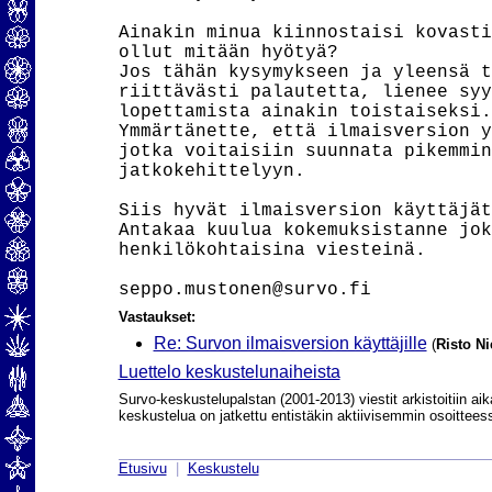
Ainakin minua kiinnostaisi kovasti
ollut mitään hyötyä?

Jos tähän kysymykseen ja yleensä t
riittävästi palautetta, lienee syy
lopettamista ainakin toistaiseksi.

Ymmärtänette, että ilmaisversion y
jotka voitaisiin suunnata pikemmin
jatkokehittelyyn.

Siis hyvät ilmaisversion käyttäjät
Antakaa kuulua kokemuksistanne jok
henkilökohtaisina viesteinä.

Vastaukset:
Re: Survon ilmaisversion käyttäjille
(
Risto N
Luettelo keskustelunaiheista
Survo-keskustelupalstan (2001-2013) viestit arkistoitiin aik
keskustelua on jatkettu entistäkin aktiivisemmin osoittee
Etusivu
|
Keskustelu