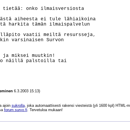
 tietää: onko ilmaisversiosta

ästä aiheesta ei tule lähiaikoina

tä harkita tämän ilmaispalvelun

lläpito vaatii meiltä resursseja,

kin varsinaisen Survon

 ja miksei muutkin!

o näillä palstoilla tai

ieminen
6.3.2003 15:13)
a ajoin
sukrolla
, joka automaattisesti rakensi viesteistä (yli 1600 kpl) HTM
ssa
forum.survo.fi
. Tervetuloa mukaan!