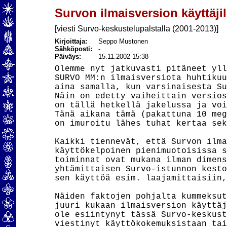
Survon ilmaisversion käyttäjil
[viesti Survo-keskustelupalstalla (2001-2013)]
Kirjoittaja:
Seppo Mustonen
Sähköposti:
-
Päiväys:
15.11.2002 15:38
Olemme nyt jatkuvasti pitäneet yll
SURVO MM:n ilmaisversiota huhtikuu
aina samalla, kun varsinaisesta Su
Näin on edetty vaiheittain versios
on tällä hetkellä jakelussa ja voi
Tänä aikana tämä (pakattuna 10 meg
on imuroitu lähes tuhat kertaa sek
Kaikki tiennevät, että Survon ilma
käyttökelpoinen pienimuotoisissa s
toiminnat ovat mukana ilman dimens
yhtämittaisen Survo-istunnon kesto
sen käyttöä esim. laajamittaisiin,
Näiden faktojen pohjalta kummeksut
juuri kukaan ilmaisversion käyttäj
ole esiintynyt tässä Survo-keskust
viestinyt käyttökokemuksistaan tai