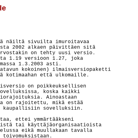
le
ä näiltä sivuilta imuroitavaa

sta 2002 alkaen päivittäen sitä

rvostakin on tehty uusi versio.

ta 1.19 versioon 1.27, joka

massa 1.3.2003 asti.

atavun kokoinen) ilmaisversiopaketti

ä kotimaahan että ulkomaille.

isversio on poikkeuksellisen

ovelluksissa, koska kaikki

iorajoituksia. Ainoastaan

a on rajoitettu, mikä estää

 kaupallisiin sovelluksiin.

taa, ettei ymmärtääkseni

istä tai käyttäjäorganisaatioista

elussa eikä muullakaan tavalla

 toivomuksistaan.
