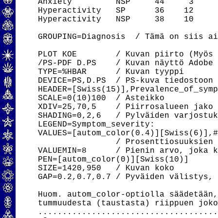
Anxiety         NSP     44     3     
Hyperactivity   SP      36    12     
Hyperactivity   NSP     38    10     
GROUPING=Diagnosis  / Tämä on siis ai
PLOT KOE        / Kuvan piirto (Myös 
/PS-PDF D.PS    / Kuvan näyttö Adobe 
TYPE=%HBAR      / Kuvan tyyppi

DEVICE=PS,D.PS  / PS-kuva tiedostoon 
HEADER=[Swiss(15)],Prevalence_of_symp
SCALE=0(10)100  / Asteikko

XDIV=25,70,5    / Piirrosalueen jako 
SHADING=0,2,6   / Pylväiden varjostuk
LEGEND=Symptom_severity:             
VALUES=[autom_color(0.4)][Swiss(6)],#
                / Prosenttiosuuksien 
VALUEMIN=8      / Pienin arvo, joka k
PEN=[autom_color(0)][Swiss(10)]      
SIZE=1420,950   / Kuvan koko

GAP=0.2,0.7,0.7 / Pyväiden välistys, 
Huom. autom_color-optiolla säädetään,
tummuudesta (taustasta) riippuen joko
.....................................