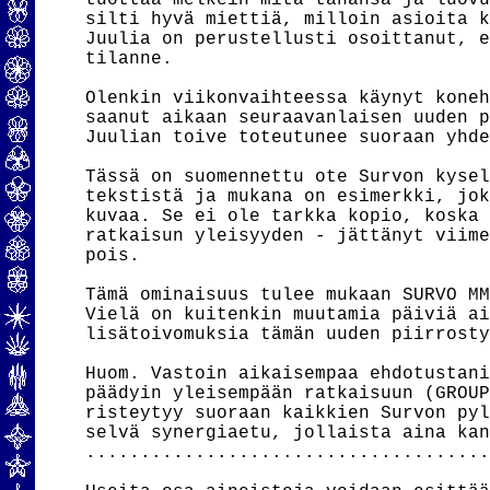
tuottaa melkein mitä tahansa ja luovu
silti hyvä miettiä, milloin asioita k
Juulia on perustellusti osoittanut, e
tilanne.

Olenkin viikonvaihteessa käynyt koneh
saanut aikaan seuraavanlaisen uuden p
Juulian toive toteutunee suoraan yhde
Tässä on suomennettu ote Survon kysel
tekstistä ja mukana on esimerkki, jok
kuvaa. Se ei ole tarkka kopio, koska 
ratkaisun yleisyyden - jättänyt viime
pois.

Tämä ominaisuus tulee mukaan SURVO MM
Vielä on kuitenkin muutamia päiviä ai
lisätoivomuksia tämän uuden piirrosty
Huom. Vastoin aikaisempaa ehdotustani
päädyin yleisempään ratkaisuun (GROUP
risteytyy suoraan kaikkien Survon pyl
selvä synergiaetu, jollaista aina kan
.....................................