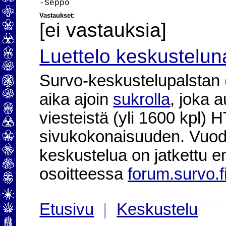
Vastaukset:
[ei vastauksia]
Luettelo keskustelun
Survo-keskustelupalstan (2
aika ajoin
sukrolla
, joka 
viesteistä (yli 1600 kpl)
sivukokonaisuuden. Vuod
keskustelua on jatkettu e
osoitteessa
forum.survo.f
Etusivu
|
Keskustelu