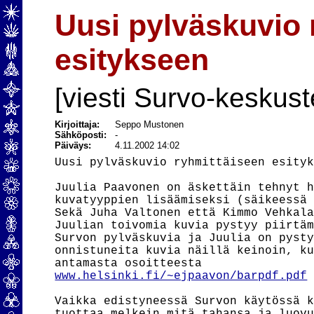
Uusi pylväskuvio 
esitykseen
[viesti Survo-keskust
Kirjoittaja:
Seppo Mustonen
Sähköposti:
-
Päiväys:
4.11.2002 14:02
Uusi pylväskuvio ryhmittäiseen esityk
Juulia Paavonen on äskettäin tehnyt h
kuvatyyppien lisäämiseksi (säikeessä 
Sekä Juha Valtonen että Kimmo Vehkala
Juulian toivomia kuvia pystyy piirtäm
Survon pylväskuvia ja Juulia on pysty
onnistuneita kuvia näillä keinoin, ku
www.helsinki.fi/~ejpaavon/barpdf.pdf
Vaikka edistyneessä Survon käytössä k