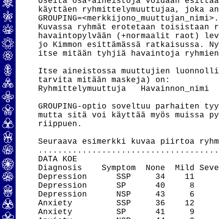
Useita osa-aineistoja voidaan esittää
käyttäen ryhmittelymuuttujaa, joka an
GROUPING=<merkkijono_muuttujan_nimi>.
Kuvassa ryhmät erotetaan toisistaan r
havaintopylvään (+normaalit raot) lev
jo Kimmon esittämässä ratkaisussa. Ny
itse mitään tyhjiä havaintoja ryhmien
Itse aineistossa muuttujien luonnolli
tarvita mitään maskeja) on:

Ryhmittelymuuttuja   Havainnon_nimi  
GROUPING-optio soveltuu parhaiten tyy
mutta sitä voi käyttää myös muissa py
riippuen.

Seuraava esimerkki kuvaa piirtoa ryhm
.....................................
DATA KOE

Diagnosis    Symptom  None  Mild Seve
Depression      SSP     34    11     
Depression      SP      40     8     
Depression      NSP     43     6     
Anxiety         SSP     36    12     
Anxiety         SP      41     9     