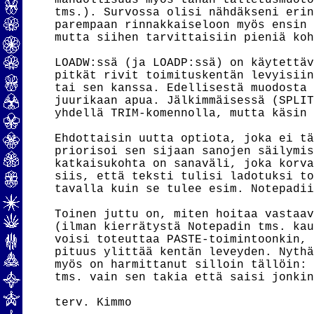
mahdollisuus myös tähän talletusmuoto
tms.). Survossa olisi nähdäkseni erin
parempaan rinnakkaiseloon myös ensin 
mutta siihen tarvittaisiin pieniä koh
LOADW:ssä (ja LOADP:ssä) on käytettäv
pitkät rivit toimituskentän levyisiin
tai sen kanssa. Edellisestä muodosta 
juurikaan apua. Jälkimmäisessä (SPLIT
yhdellä TRIM-komennolla, mutta käsin 
Ehdottaisin uutta optiota, joka ei tä
priorisoi sen sijaan sanojen säilymis
katkaisukohta on sanaväli, joka korva
siis, että teksti tulisi ladotuksi to
tavalla kuin se tulee esim. Notepadii
Toinen juttu on, miten hoitaa vastaav
(ilman kierrätystä Notepadin tms. kau
voisi toteuttaa PASTE-toimintoonkin, 
pituus ylittää kentän leveyden. Nythä
myös on harmittanut silloin tällöin: 
tms. vain sen takia että saisi jonkin