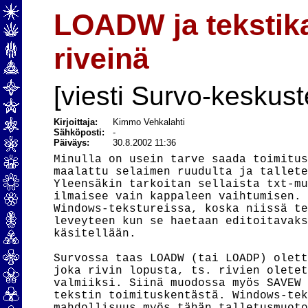
LOADW ja tekstika
riveinä
[viesti Survo-keskust
Kirjoittaja:
Kimmo Vehkalahti
Sähköposti:
-
Päiväys:
30.8.2002 11:36
Minulla on usein tarve saada toimitus
maalattu selaimen ruudulta ja tallete
Yleensäkin tarkoitan sellaista txt-mu
ilmaisee vain kappaleen vaihtumisen. 
Windows-tekstureissa, koska niissä te
leveyteen kun se haetaan editoitavaks
käsitellään.

Survossa taas LOADW (tai LOADP) olett
joka rivin lopusta, ts. rivien oletet
valmiiksi. Siinä muodossa myös SAVEW 
tekstin toimituskentästä. Windows-tek