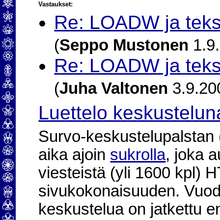
Vastaukset:
Re: LOADW ja tekst
(
Seppo Mustonen
1.9.
Re: LOADW ja tekst
(
Juha Valtonen
3.9.20
Luettelo keskustelun
Survo-keskustelupalstan (2
aika ajoin
sukrolla
, joka 
viesteistä (yli 1600 kpl)
sivukokonaisuuden. Vuod
keskustelua on jatkettu e