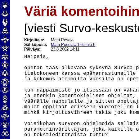
Väriä komentoihi
[viesti Survo-keskust
Kirjoittaja:
Matti Pesola
Sähköposti:
Matti.Pesola'at'helsinki.fi
Päiväys:
23.8.2002 14:11
Heipsis,

opetan taas alkavana syksynä Survoa p
tietokoneen kanssa epäharrastuneille 
ja kokemus aiemmilta vuosilta on opet
kun näppäimistö jo itsessään on vähän
ja etenkin komentokieliset ohjelmat, 
väärälle nappulalle ja sitten opettaj
monet oppilaat erikseen vuorotellen l
minkä kirjoitusvihreen takia joku kom
Voisikohan survoon ohjelmoida sellais
parametrinvärittäjän, joka kaikille o
on tekstieditoreista tuttu?
