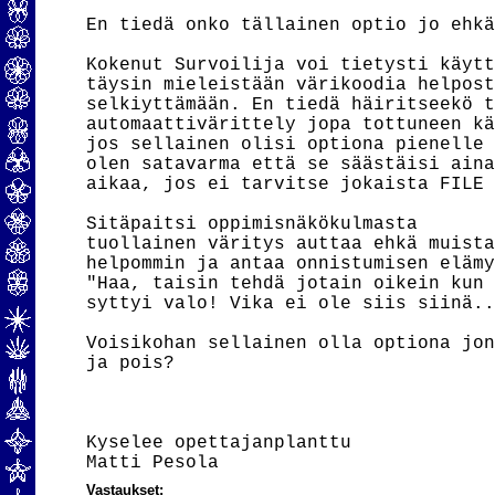
En tiedä onko tällainen optio jo ehkä
Kokenut Survoilija voi tietysti käytt
täysin mieleistään värikoodia helpost
selkiyttämään. En tiedä häiritseekö t
automaattivärittely jopa tottuneen kä
jos sellainen olisi optiona pienelle 
olen satavarma että se säästäisi aina
aikaa, jos ei tarvitse jokaista FILE 
Sitäpaitsi oppimisnäkökulmasta

tuollainen väritys auttaa ehkä muista
helpommin ja antaa onnistumisen elämy
"Haa, taisin tehdä jotain oikein kun 
syttyi valo! Vika ei ole siis siinä..
Voisikohan sellainen olla optiona jon
ja pois?

Kyselee opettajanplanttu

Vastaukset: