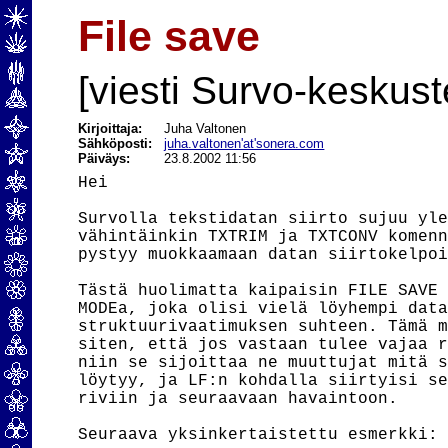
File save
[viesti Survo-keskust
Kirjoittaja:
Juha Valtonen
Sähköposti:
juha.valtonen'at'sonera.com
Päiväys:
23.8.2002 11:56
Hei

Survolla tekstidatan siirto sujuu yle
vähintäinkin TXTRIM ja TXTCONV komenn
pystyy muokkaamaan datan siirtokelpoi
Tästä huolimatta kaipaisin FILE SAVE 
MODEa, joka olisi vielä löyhempi data
struktuurivaatimuksen suhteen. Tämä m
siten, että jos vastaan tulee vajaa r
niin se sijoittaa ne muuttujat mitä s
löytyy, ja LF:n kohdalla siirtyisi se
riviin ja seuraavaan havaintoon.

Seuraava yksinkertaistettu esmerkki:
