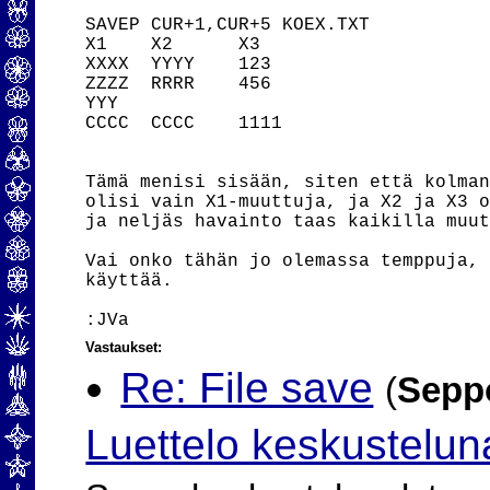
SAVEP CUR+1,CUR+5 KOEX.TXT

X1    X2      X3

XXXX  YYYY    123

ZZZZ  RRRR    456

YYY

CCCC  CCCC    1111

Tämä menisi sisään, siten että kolman
olisi vain X1-muuttuja, ja X2 ja X3 o
ja neljäs havainto taas kaikilla muut
Vai onko tähän jo olemassa temppuja, 
käyttää.

Vastaukset:
Re: File save
(
Sepp
Luettelo keskustelun