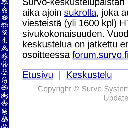
Survo-keskustelupalstan (2
aika ajoin
sukrolla
, joka 
viesteistä (yli 1600 kpl)
sivukokonaisuuden. Vuod
keskustelua on jatkettu e
osoitteessa
forum.survo.f
Etusivu
|
Keskustelu
Copyright © Survo Systems
Update