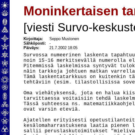
Moninkertaisen t
[viesti Survo-keskust
Kirjoittaja:
Seppo Mustonen
Sähköposti:
-
Päiväys:
21.7.2002 18:05
Survossa numeerinen laskenta tapahtuu
noin 15-16 merkitsevällä numerolla el
Pitemmissä laskelmissa syntyvät tulok
näin tarkkoja johtuen matkan varrella
Tämä laskentatarkkuus on kuitenkin tä
tehtäviin (esim. tilastollisissa sove
Oma viehätyksensä, jota en halua kiis
tarvittaessa voitaisiin tehdä laskelm
Tässä suhteessa ns. matematiikkaohjel
ovat varsin eteviä.

Ajatellen erityisesti opetustilanteit
kesälomaharrastuksena laatia pienen l
sallii peruslaskutoimitukset "mieliva