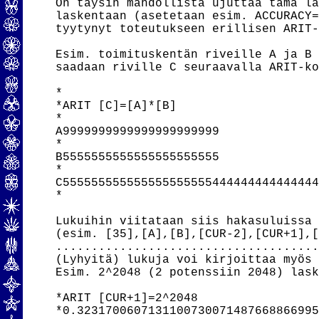
On täysin mahdollista ujuttaa tämä la
laskentaan (asetetaan esim. ACCURACY=
tyytynyt toteutukseen erillisen ARIT-
Esim. toimituskentän riveille A ja B 
saadaan riville C seuraavalla ARIT-ko
*

*ARIT [C]=[A]*[B]

*

A9999999999999999999999

*

B5555555555555555555555

*

C555555555555555555555444444444444444
*

Lukuihin viitataan siis hakasuluissa 
(esim. [35],[A],[B],[CUR-2],[CUR+1],[
.....................................
(Lyhyitä) lukuja voi kirjoittaa myös 
Esim. 2^2048 (2 potenssiin 2048) lask
*ARIT [CUR+1]=2^2048

*0.3231700607131100730071487668866995