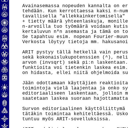
Avainasemassa nopeuden kannalta on er
tehdään. Kun kerrottaessa kaksi n-num
tavallisella "allekkainkertomisella" 
+ tietty määrä yhteenlaskuja, monille
n-arvoilla tuo työmäärä voidaan kutis
kertaluvun n*n asemasta ja tämä on to
Se tapahtuu esim. nopean Fourier-muun
Verkosta löytyy tietoja mm. hakusanoi
ARIT pystyy tällä hetkellä vain perus
sekä kokonaislukupotenssien (^), neli
arvon (invsqrt) sekä pi:n laskentaan.
funktioita voi tietenkin laskea esim.
on hidasta, ellei niitä ohjelmoida su
Jään odottamaan käyttäjien reaktioita
toimintoja vielä laajentaa ja onko sy
editoriaaliseen laskentaan, jolloin m
saatetaan laskea suoraan hajottamatta
Survon editoriaalinen käyttöliittymä 
tätäkin toimintaa kehiteltäessä. Usko
tuntuu myös ARIT-sovelluksissa.
