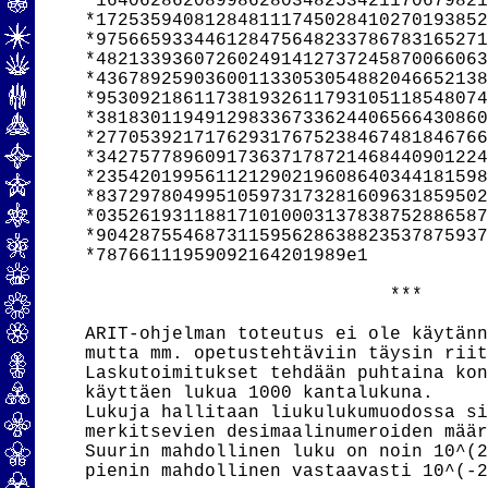
*164062862089986280348253421170679821
*172535940812848111745028410270193852
*975665933446128475648233786783165271
*482133936072602491412737245870066063
*436789259036001133053054882046652138
*953092186117381932611793105118548074
*381830119491298336733624406566430860
*277053921717629317675238467481846766
*342757789609173637178721468440901224
*235420199561121290219608640344181598
*837297804995105973173281609631859502
*035261931188171010003137838752886587
*904287554687311595628638823537875937
*78766111959092164201989e1

                            ***

ARIT-ohjelman toteutus ei ole käytänn
mutta mm. opetustehtäviin täysin riit
Laskutoimitukset tehdään puhtaina kon
käyttäen lukua 1000 kantalukuna.

Lukuja hallitaan liukulukumuodossa si
merkitsevien desimaalinumeroiden määr
Suurin mahdollinen luku on noin 10^(2
pienin mahdollinen vastaavasti 10^(-2