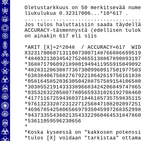
Oletustarkkuus on 50 merkitsevää nume
liukulukua 0.32317006...*10^617 .

.....................................
Jos tulos haluttaisiin saada täydellä
ACCURACY-täsmennystä (edellisen tulok
on ainakin 617 eli siis

*ARIT [X]=2^2048  / ACCURACY=617  WID
X323170060713110073007148766886699519
*484032130345427524655138867890893197
*368871796092189801949411955915049092
*482831206308773673009960917501977503
*638384067568276792218642619756161838
*058164585203630504288757589154106580
*303855219143333896683424206849747865
*035326322058077805659331026192708460
*417711672594360371846185735759835115
*976132332872312271256847108202097251
*469678542580656697935045997268352998
*943733554360213543322960464531847860
*53611059596230656

*

*Koska kyseessä on "kakkosen potenssi
*tulos [X] voidaan "tarkistaa" ottama