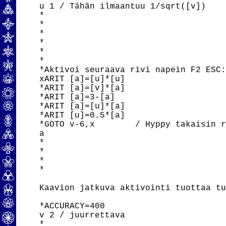
u 1 / Tähän ilmaantuu 1/sqrt([v])

*

*

*

*

*

*

*Aktivoi seuraava rivi napein F2 ESC:
xARIT [a]=[u]*[u]

*ARIT [a]=[v]*[a]

*ARIT [a]=3-[a]

*ARIT [a]=[u]*[a]

*ARIT [u]=0.5*[a]

*GOTO v-6,x        / Hyppy takaisin r
a

*

*

*

*

Kaavion jatkuva aktivointi tuottaa tu
*ACCURACY=400

v 2 / juurrettava

*
