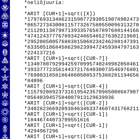
*neliöjuuria:

*

*ARIT [CUR+1]=sqrt([X])

*179769313486231590772930519078902473
*065727343008115773267580550096313270
*211201138798713933576587897688144166
*474124377767893424865485276302219601
*295208500576883815068234246288147391
*633505106845862982399472459384797163
*224137216

*ARIT [CUR+1]=sqrt([CUR-7])

*134078079299425970995740249982058461
*393377723561443721764030073546976801
*769003185818648605085375388281194656
*84096

*ARIT [CUR+1]=sqrt([CUR-4])

*115792089237316195423570985008687907
*0564039457584007913129639936

*ARIT [CUR+1]=sqrt([CUR-2])

*340282366920938463463374607431768211
*ARIT [CUR+1]=sqrt([CUR-1])

*18446744073709551616

*ARIT [CUR+1]=sqrt([CUR-1])

*4294967296

*ARIT [CUR+1]=sqrt([CUR-1])
