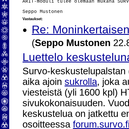
ARIT-moduli tulee olemaan mukana SURV
Vastaukset:
Re: Moninkertaisen
(
Seppo Mustonen
22.8
Luettelo keskustelun
Survo-keskustelupalstan (2
aika ajoin
sukrolla
, joka 
viesteistä (yli 1600 kpl)
sivukokonaisuuden. Vuod
keskustelua on jatkettu e
osoitteessa
forum.survo.f