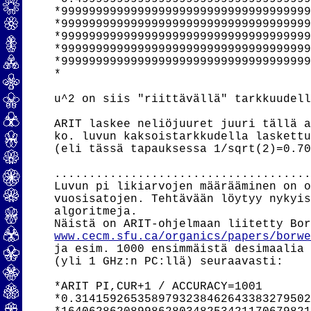
*999999999999999999999999999999999999
*999999999999999999999999999999999999
*999999999999999999999999999999999999
*999999999999999999999999999999999999
*999999999999999999999999999999999999
*

u^2 on siis "riittävällä" tarkkuudell
ARIT laskee neliöjuuret juuri tällä a
ko. luvun kaksoistarkkudella laskettu
(eli tässä tapauksessa 1/sqrt(2)=0.70
.....................................
Luvun pi likiarvojen määrääminen on o
vuosisatojen. Tehtävään löytyy nykyis
algoritmeja.

www.cecm.sfu.ca/organics/papers/borw
ja esim. 1000 ensimmäistä desimaalia 
(yli 1 GHz:n PC:llä) seuraavasti:

*ARIT PI,CUR+1 / ACCURACY=1001

*0.3141592653589793238462643383279502