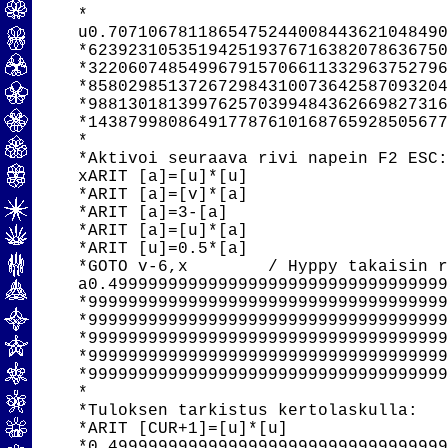
*

u0.7071067811865475244008443621048490
*623923105351942519376716382078636750
*322060748549967915706611332963752796
*858029851372672984310073642587093204
*988130181399762570399484362669827316
*143879980864917787610168765928505677
*

*Aktivoi seuraava rivi napein F2 ESC:
xARIT [a]=[u]*[u]

*ARIT [a]=[v]*[a]

*ARIT [a]=3-[a]

*ARIT [a]=[u]*[a]

*ARIT [u]=0.5*[a]

*GOTO v-6,x        / Hyppy takaisin r
a0.4999999999999999999999999999999999
*999999999999999999999999999999999999
*999999999999999999999999999999999999
*999999999999999999999999999999999999
*999999999999999999999999999999999999
*999999999999999999999999999999999999
*

*Tuloksen tarkistus kertolaskulla:

*ARIT [CUR+1]=[u]*[u]

*0.4999999999999999999999999999999999