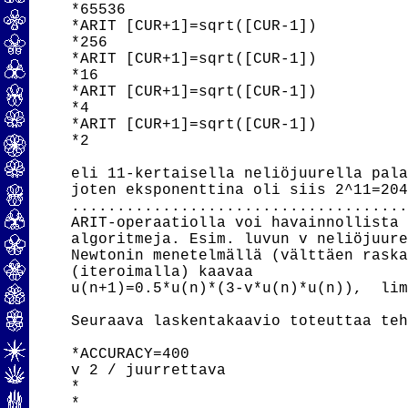
*65536

*ARIT [CUR+1]=sqrt([CUR-1])

*256

*ARIT [CUR+1]=sqrt([CUR-1])

*16

*ARIT [CUR+1]=sqrt([CUR-1])

*4

*ARIT [CUR+1]=sqrt([CUR-1])

*2

eli 11-kertaisella neliöjuurella pala
joten eksponenttina oli siis 2^11=204
.....................................
ARIT-operaatiolla voi havainnollista 
algoritmeja. Esim. luvun v neliöjuure
Newtonin menetelmällä (välttäen raska
(iteroimalla) kaavaa

u(n+1)=0.5*u(n)*(3-v*u(n)*u(n)),  lim
Seuraava laskentakaavio toteuttaa teh
*ACCURACY=400

v 2 / juurrettava

*

*
