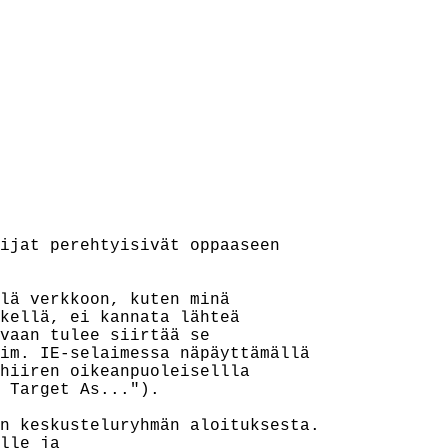
ijat perehtyisivät oppaaseen

lä verkkoon, kuten minä

kellä, ei kannata lähteä

vaan tulee siirtää se

im. IE-selaimessa näpäyttämällä

hiiren oikeanpuoleisellla

 Target As...").

n keskusteluryhmän aloituksesta.

lle ja
