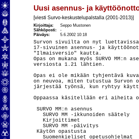
Uusi asennus- ja käyttöönott
[viesti Survo-keskustelupalstalla (2001-2013)]
Kirjoittaja:
Seppo Mustonen
Sähköposti:
-
Päiväys:
5.6.2002 10:18
Survon sivuilta on nyt luettavissa
17-sivuinen asennus- ja käyttöönot
"Ilmaisversio" kautta.

Opas on mukana myös SURVO MM:n ase
versiosta 1.21 lähtien.

Opas ei ole mikään tyhjentävä kuva
on neuvoa, miten tutustua Survon o
järjestää työnsä, kun ryhtyy käytt
Oppaassa käsitellään eri aiheita o
 SURVO MM:n asennus

   SURVO MM -ikkunoiden säätely

   Kirjoittimet

   SURVO MM -päivitys

 Käytön opastusta

   Suomenkieliset opetusohjelmat
