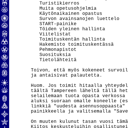
   Turistikierros

   Muita opetusohjelmia

   Käytönaikainen opastus

   Survon avainsanojen luettelo

   START-painike

   Töiden yleinen hallinta

   Viitelistat

   Toimituskentän hallinta

   Hakemisto toimituskentässä

   Pehmonapistot

   Suosituksia

   Tietolähteitä

Toivon, että myös kokeneet survoil
ja antaisivat palautetta.

Huom. Jos toimit hitaalla yhteydel
täältä Tampereen läheltä tällä het
selailemaan tuota opasta verkossa 
aluksi suoraan omalle koneelle (es
linkkiä "uudesta asennusoppaasta" 
painikkeella ja valitsemalla "Save
On muuten kulunut tasan vuosi tämä
Kiitos keskusteluihin osallistunei