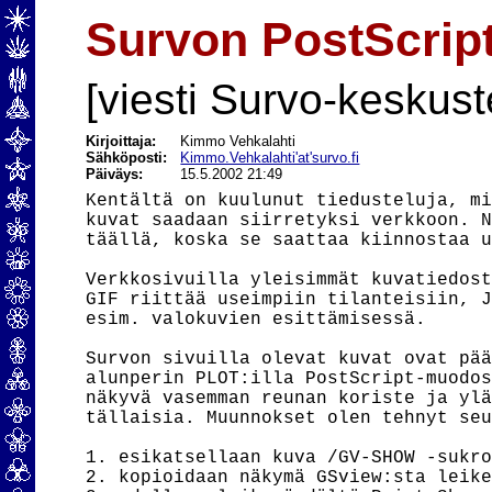
Survon PostScrip
[viesti Survo-keskust
Kirjoittaja:
Kimmo Vehkalahti
Sähköposti:
Kimmo.Vehkalahti'at'survo.fi
Päiväys:
15.5.2002 21:49
Kentältä on kuulunut tiedusteluja, mi
kuvat saadaan siirretyksi verkkoon. N
täällä, koska se saattaa kiinnostaa u
Verkkosivuilla yleisimmät kuvatiedost
GIF riittää useimpiin tilanteisiin, J
esim. valokuvien esittämisessä.

Survon sivuilla olevat kuvat ovat pää
alunperin PLOT:illa PostScript-muodos
näkyvä vasemman reunan koriste ja ylä
tällaisia. Muunnokset olen tehnyt seu
1. esikatsellaan kuva /GV-SHOW -sukro
2. kopioidaan näkymä GSview:sta leike