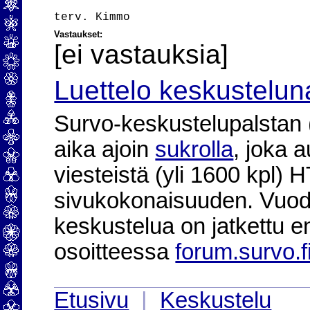
Vastaukset:
[ei vastauksia]
Luettelo keskustelun
Survo-keskustelupalstan (2
aika ajoin
sukrolla
, joka 
viesteistä (yli 1600 kpl)
sivukokonaisuuden. Vuod
keskustelua on jatkettu e
osoitteessa
forum.survo.f
Etusivu
|
Keskustelu