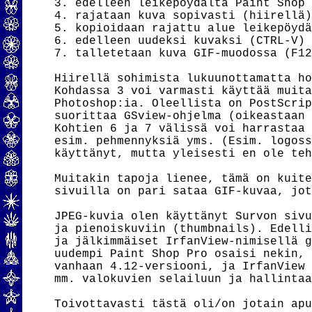
3. edelleen leikepöydältä Paint Shop 
4. rajataan kuva sopivasti (hiirellä)
5. kopioidaan rajattu alue leikepöydä
6. edelleen uudeksi kuvaksi (CTRL-V)

7. talletetaan kuva GIF-muodossa (F12
Hiirellä sohimista lukuunottamatta ho
Kohdassa 3 voi varmasti käyttää muita
Photoshop:ia. Oleellista on PostScrip
suorittaa GSview-ohjelma (oikeastaan 
Kohtien 6 ja 7 välissä voi harrastaa 
esim. pehmennyksiä yms. (Esim. logoss
käyttänyt, mutta yleisesti en ole teh
Muitakin tapoja lienee, tämä on kuite
sivuilla on pari sataa GIF-kuvaa, jot
JPEG-kuvia olen käyttänyt Survon sivu
ja pienoiskuviin (thumbnails). Edelli
ja jälkimmäiset IrfanView-nimisellä g
uudempi Paint Shop Pro osaisi nekin, 
vanhaan 4.12-versiooni, ja IrfanView 
mm. valokuvien selailuun ja hallintaa
Toivottavasti tästä oli/on jotain apu