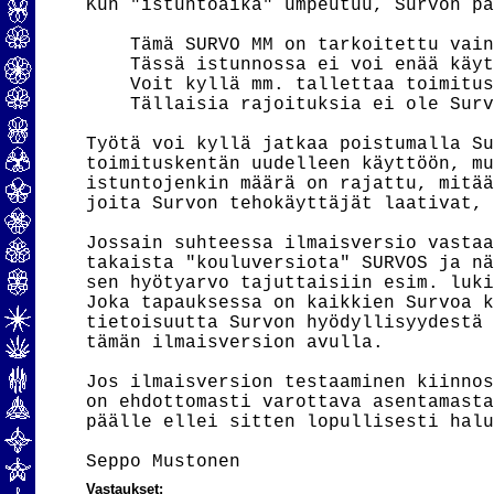
Kun "istuntoaika" umpeutuu, Survon pä
    Tämä SURVO MM on tarkoitettu vain
    Tässä istunnossa ei voi enää käyt
    Voit kyllä mm. tallettaa toimitus
    Tällaisia rajoituksia ei ole Surv
Työtä voi kyllä jatkaa poistumalla Su
toimituskentän uudelleen käyttöön, mu
istuntojenkin määrä on rajattu, mitää
joita Survon tehokäyttäjät laativat, 
Jossain suhteessa ilmaisversio vastaa
takaista "kouluversiota" SURVOS ja nä
sen hyötyarvo tajuttaisiin esim. luki
Joka tapauksessa on kaikkien Survoa k
tietoisuutta Survon hyödyllisyydestä 
tämän ilmaisversion avulla.

Jos ilmaisversion testaaminen kiinnos
on ehdottomasti varottava asentamasta
päälle ellei sitten lopullisesti halu
Vastaukset: