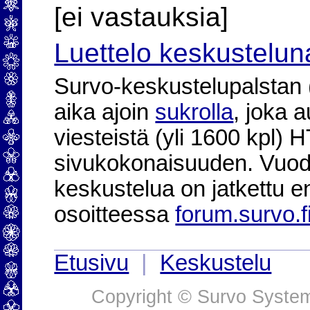
[ei vastauksia]
Luettelo keskustelun
Survo-keskustelupalstan (2
aika ajoin
sukrolla
, joka 
viesteistä (yli 1600 kpl)
sivukokonaisuuden. Vuod
keskustelua on jatkettu e
osoitteessa
forum.survo.f
Etusivu
|
Keskustelu
Copyright © Survo Systems