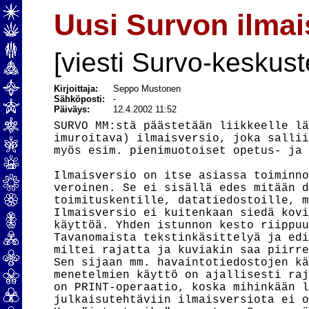
Uusi Survon ilmai
[viesti Survo-keskust
Kirjoittaja:
Seppo Mustonen
Sähköposti:
-
Päiväys:
12.4.2002 11:52
SURVO MM:stä päästetään liikkeelle lä
imuroitava) ilmaisversio, joka sallii
myös esim. pienimuotoiset opetus- ja 
Ilmaisversio on itse asiassa toiminno
veroinen. Se ei sisällä edes mitään d
toimituskentille, datatiedostoille, m
Ilmaisversio ei kuitenkaan siedä kovi
käyttöä. Yhden istunnon kesto riippuu
Tavanomaista tekstinkäsittelyä ja edi
miltei rajatta ja kuviakin saa piirre
Sen sijaan mm. havaintotiedostojen kä
menetelmien käyttö on ajallisesti raj
on PRINT-operaatio, koska mihinkään l
julkaisutehtäviin ilmaisversiota ei o