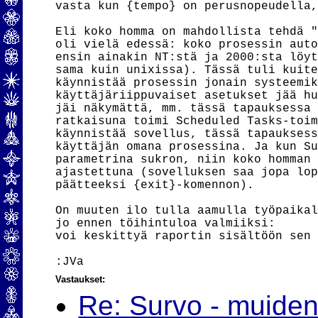
vasta kun {tempo} on perusnopeudella,
Eli koko homma on mahdollista tehdä "
oli vielä edessä: koko prosessin auto
ensin ainakin NT:stä ja 2000:sta löyt
sama kuin unixissa). Tässä tuli kuite
käynnistää prosessin jonain systeemik
käyttäjäriippuvaiset asetukset jää hu
jäi näkymättä, mm. tässä tapauksessa 
ratkaisuna toimi Scheduled Tasks-toim
käynnistää sovellus, tässä tapauksess
käyttäjän omana prosessina. Ja kun Su
parametrina sukron, niin koko homman 
ajastettuna (sovelluksen saa jopa lop
päätteeksi {exit}-komennon).

On muuten ilo tulla aamulla työpaikal
jo ennen töihintuloa valmiiksi:

voi keskittyä raportin sisältöön sen 
Vastaukset:
Re: Survo - muiden