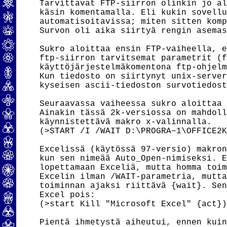
Tarvittavat FTP-siirron olinkin jo al
käsin komentamalla. Eli kukin sovellu
automatisoitavissa; miten sitten komp
Survon oli aika siirtyä rengin asemas
Sukro aloittaa ensin FTP-vaiheella, e
ftp-siirron tarvitsemat parametrit (f
käyttöjärjestelmäkomentona ftp-ohjelm
Kun tiedosto on siirtynyt unix-server
kyseisen ascii-tiedoston survotiedost
Seuraavassa vaiheessa sukro aloittaa 
Ainakin tässä 2k-versiossa on mahdoll
käynnistettävä makro x-valinnalla.

(>START /I /WAIT D:\PROGRA~1\OFFICE2K
Excelissä (käytössä 97-versio) makron
kun sen nimeää Auto_Open-nimiseksi. E
lopettamaan Exceliä, mutta homma toim
Excelin ilman /WAIT-parametria, mutta
toiminnan ajaksi riittävä {wait}. Sen
Excel pois:

(>start Kill "Microsoft Excel" {act})
Pientä ihmetystä aiheutui, ennen kuin