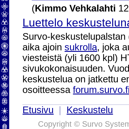
(
Kimmo Vehkalahti
12
Luettelo keskustelun
Survo-keskustelupalstan (2
aika ajoin
sukrolla
, joka 
viesteistä (yli 1600 kpl)
sivukokonaisuuden. Vuod
keskustelua on jatkettu e
osoitteessa
forum.survo.f
Etusivu
|
Keskustelu
Copyright © Survo Systems