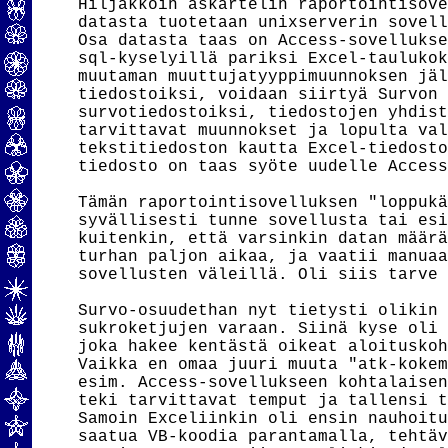
Hiljakkoin askartelin raportointisove
datasta tuotetaan unixserverin sovell
Osa datasta taas on Access-sovellukse
sql-kyselyillä pariksi Excel-taulukok
muutaman muuttujatyyppimuunnoksen jäl
tiedostoiksi, voidaan siirtyä Survon 
survotiedostoiksi, tiedostojen yhdist
tarvittavat muunnokset ja lopulta val
tekstitiedoston kautta Excel-tiedosto
tiedosto on taas syöte uudelle Access
Tämän raportointisovelluksen "loppukä
syvällisesti tunne sovellusta tai esi
kuitenkin, että varsinkin datan määrä
turhan paljon aikaa, ja vaatii manuaa
sovellusten väleillä. Oli siis tarve 
Survo-osuudethan nyt tietysti olikin 
sukroketjujen varaan. Siinä kyse oli 
joka hakee kentästä oikeat aloituskoh
Vaikka en omaa juuri muuta "atk-kokem
esim. Access-sovellukseen kohtalaisen
teki tarvittavat temput ja tallensi t
Samoin Exceliinkin oli ensin nauhoitu
saatua VB-koodia parantamalla, tehtäv