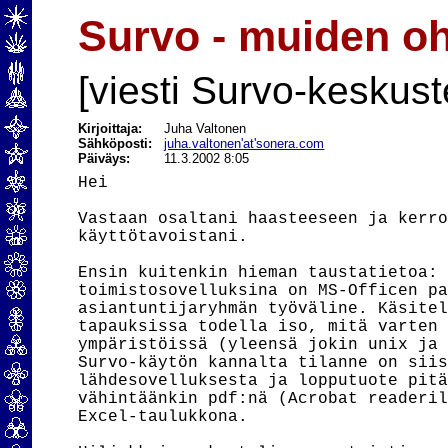
Survo - muiden oh
[viesti Survo-keskust
Kirjoittaja:
Juha Valtonen
Sähköposti:
juha.valtonen'at'sonera.com
Päiväys:
11.3.2002 8:05
Hei

Vastaan osaltani haasteeseen ja kerro
käyttötavoistani.

Ensin kuitenkin hieman taustatietoa: 
toimistosovelluksina on MS-Officen pa
asiantuntijaryhmän työväline. Käsitel
tapauksissa todella iso, mitä varten 
ympäristöissä (yleensä jokin unix ja 
Survo-käytön kannalta tilanne on siis
lähdesovelluksesta ja lopputuote pitä
vähintäänkin pdf:nä (Acrobat readeril
Excel-taulukkona.
