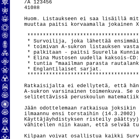
/A 123456

41088

Huom. Listaukseen ei saa lisäillä mit
muuttaa paitsi korvaamalla jokainen X
 ************************************
 * Survoilija, joka lähettää ensimmäi
 * toimivan A-sukron listauksen vasta
 * palkitaan - paitsi Suurella Kunnia
 * Elina Mustosen uudella kaksois-CD:
 * tuntia "maailman parasta rautalank
 * Englantilaiset sarjat.            
 ************************************
Ratkaisijalta ei edellytetä, että hän
A-sukron varsinainen toimenkuva. Se o
selitettävissä peruskoulun matematiik
Jään odottelemaan ratkaisua joksikin 
ilmaannu ensi torstaihin (14.3.2002) 
Käyttäjäyhdistyksen risteily päättyy)
vähitellen niin kauan, että selvää tu
Kilpaan voivat osallistua kaikki Surv