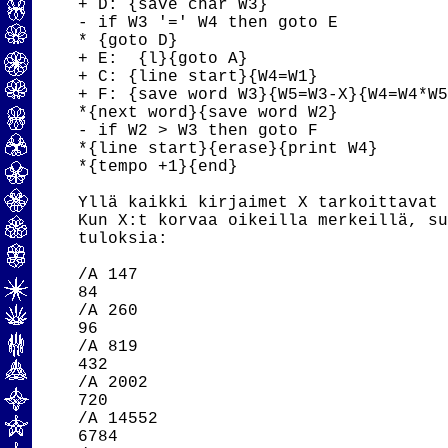
+ D: {save char W3}

- if W3 '=' W4 then goto E

* {goto D}

+ E:  {l}{goto A}

+ C: {line start}{W4=W1}

+ F: {save word W3}{W5=W3-X}{W4=W4*W5
*{next word}{save word W2}

- if W2 > W3 then goto F

*{line start}{erase}{print W4}

*{tempo +1}{end}

Yllä kaikki kirjaimet X tarkoittavat 
Kun X:t korvaa oikeilla merkeillä, su
tuloksia:

/A 147

84

/A 260

96

/A 819

432

/A 2002

720

/A 14552

6784
