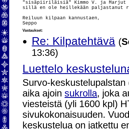
"sisäpiiriläisiä" Kimmo V. ja Marjut 
sillä en ole heillekään paljastanut r
Reiluun kilpaan kannustaen,

Vastaukset:
Re: Kilpatehtävä
(
S
13:36)
Luettelo keskustelun
Survo-keskustelupalstan (2
aika ajoin
sukrolla
, joka 
viesteistä (yli 1600 kpl)
sivukokonaisuuden. Vuod
keskustelua on jatkettu e