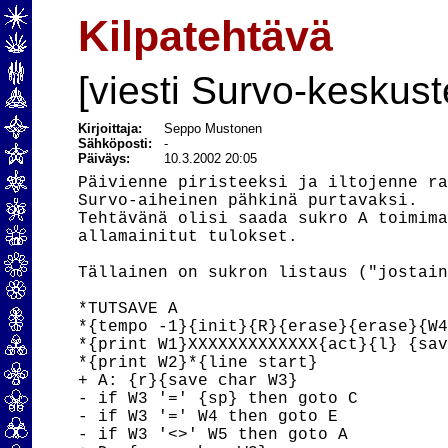
Kilpatehtävä
[viesti Survo-keskust
Kirjoittaja:
Seppo Mustonen
Sähköposti:
-
Päiväys:
10.3.2002 20:05
Päivienne piristeeksi ja iltojenne ra
Survo-aiheinen pähkinä purtavaksi.

Tehtävänä olisi saada sukro A toimima
allamainitut tulokset.

Tällainen on sukron listaus ("jostain
*TUTSAVE A

*{tempo -1}{init}{R}{erase}{erase}{W4
*{print W1}XXXXXXXXXXXXX{act}{l} {sav
*{print W2}*{line start}

+ A: {r}{save char W3}

- if W3 '=' {sp} then goto C

- if W3 '=' W4 then goto E

- if W3 '<>' W5 then goto A
