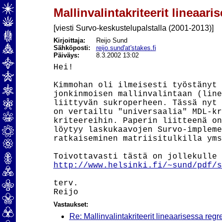
Mallinvalintakriteerit lineaar
[viesti Survo-keskustelupalstalla (2001-2013)]
Kirjoittaja:
Reijo Sund
Sähköposti:
reijo.sund'at'stakes.fi
Päiväys:
8.3.2002 13:02
Hei!

Kimmohan oli ilmeisesti työstänyt 
jonkinmoisen mallinvalintaan (line
liittyvän sukroperheen. Tässä nyt 
on vertailtu "universaalia" MDL-kr
kriteereihin. Paperin liitteenä on
löytyy laskukaavojen Survo-impleme
ratkaiseminen matriisitulkilla yms
http://www.helsinki.fi/~sund/pdf/s
terv.

Vastaukset:
Re: Mallinvalintakriteerit lineaarisessa reg