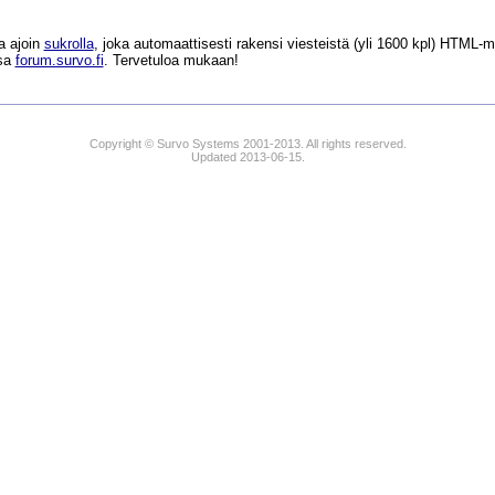
a ajoin
sukrolla
, joka automaattisesti rakensi viesteistä (yli 1600 kpl) HTM
ssa
forum.survo.fi
. Tervetuloa mukaan!
Copyright © Survo Systems 2001-2013. All rights reserved.
Updated 2013-06-15.