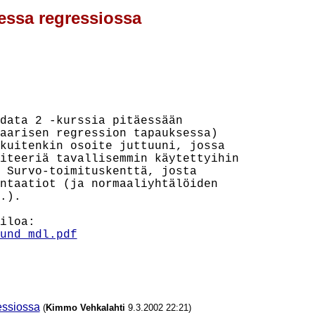
isessa regressiossa
data 2 -kurssia pitäessään

aarisen regression tapauksessa)

kuitenkin osoite juttuuni, jossa

iteeriä tavallisemmin käytettyihin

 Survo-toimituskenttä, josta

ntaatiot (ja normaaliyhtälöiden

.).

und_mdl.pdf
ressiossa
(
Kimmo Vehkalahti
9.3.2002 22:21)