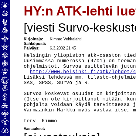
HY:n ATK-lehti lu
[viesti Survo-keskust
Kirjoittaja:
Kimmo Vehkalahti
Sähköposti:
-
Päiväys:
6.3.2002 21:45
Helsingin yliopiston atk-osaston tied
Uusimmassa numerossa (4/01) on teeman
ohjelmistot. Survoa esittelevän jutun
http://www.helsinki.fi/atk/lehdet/
Lisäksi lehdessä mm. tilasto-ohjelmie
SAS, SPSS, Survo ja R.

Survoa koskevat osuudet on kirjoittan
(Itse en ole kirjoittanut mitään, kun
pohjalta voidaan käydä tarvittaessa j
Varmaankin Markku myös vastaa itse, m
Vastaukset: