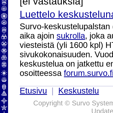
[ei vastauksia]
Luettelo keskustelun
Survo-keskustelupalstan (2
aika ajoin
sukrolla
, joka 
viesteistä (yli 1600 kpl)
sivukokonaisuuden. Vuod
keskustelua on jatkettu e
osoitteessa
forum.survo.f
Etusivu
|
Keskustelu
Copyright © Survo Systems
Update