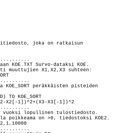
itiedosto, joka on ratkaisun

..........

aan KOE.TXT Survo-dataksi KOE.

ti muuttujien X1,X2,X3 suhteen:

ORT

..........

a KOE_SORT peräkkäisten pisteiden

D) TO KOE_SORT

2-X2[-1])^2+(X3-X3[-1])^2

..........

 vuoksi lopullinen tulostiedosto.

la poikkeama on >0, tiedostoksi KOE2.

2,1,10000

..........
