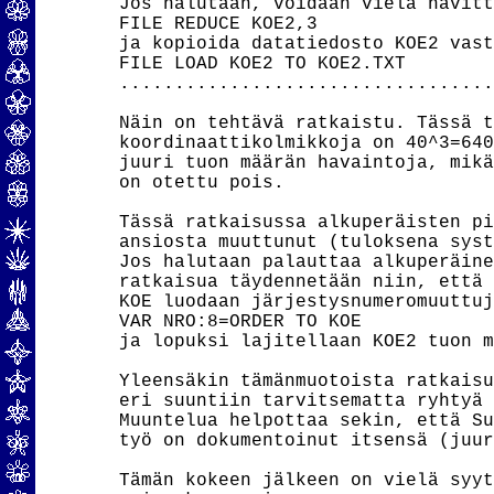
Jos halutaan, voidaan vielä hävitt
FILE REDUCE KOE2,3

ja kopioida datatiedosto KOE2 vast
FILE LOAD KOE2 TO KOE2.TXT

..................................
Näin on tehtävä ratkaistu. Tässä t
koordinaattikolmikkoja on 40^3=640
juuri tuon määrän havaintoja, mikä
on otettu pois.

Tässä ratkaisussa alkuperäisten pi
ansiosta muuttunut (tuloksena syst
Jos halutaan palauttaa alkuperäine
ratkaisua täydennetään niin, että 
KOE luodaan järjestysnumeromuuttuj
VAR NRO:8=ORDER TO KOE

ja lopuksi lajitellaan KOE2 tuon m
Yleensäkin tämänmuotoista ratkaisu
eri suuntiin tarvitsematta ryhtyä 
Muuntelua helpottaa sekin, että Su
työ on dokumentoinut itsensä (juur
Tämän kokeen jälkeen on vielä syyt