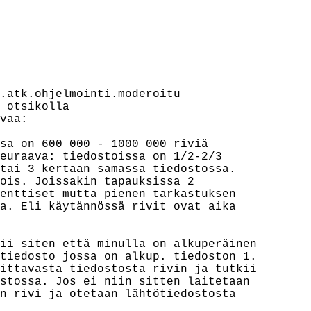
.atk.ohjelmointi.moderoitu

 otsikolla

vaa:

sa on 600 000 - 1000 000 riviä

euraava: tiedostoissa on 1/2-2/3

tai 3 kertaan samassa tiedostossa.

ois. Joissakin tapauksissa 2

enttiset mutta pienen tarkastuksen

a. Eli käytännössä rivit ovat aika

ii siten että minulla on alkuperäinen

tiedosto jossa on alkup. tiedoston 1.

ittavasta tiedostosta rivin ja tutkii

stossa. Jos ei niin sitten laitetaan

n rivi ja otetaan lähtötiedostosta
