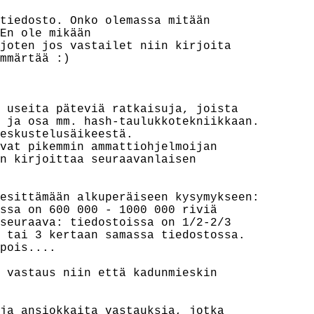
tiedosto. Onko olemassa mitään

En ole mikään

joten jos vastailet niin kirjoita

mmärtää :)

 useita päteviä ratkaisuja, joista

 ja osa mm. hash-taulukkotekniikkaan.

eskustelusäikeestä.

vat pikemmin ammattiohjelmoijan

n kirjoittaa seuraavanlaisen

esittämään alkuperäiseen kysymykseen:

ssa on 600 000 - 1000 000 riviä

seuraava: tiedostoissa on 1/2-2/3

 tai 3 kertaan samassa tiedostossa.

pois....

 vastaus niin että kadunmieskin

ja ansiokkaita vastauksia, jotka
