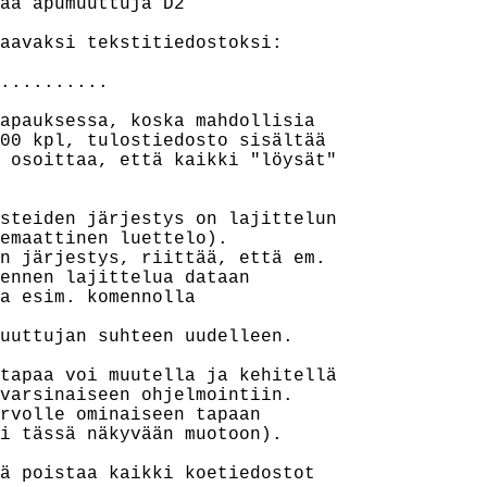
ää apumuuttuja D2

aavaksi tekstitiedostoksi:

..........

apauksessa, koska mahdollisia

00 kpl, tulostiedosto sisältää

 osoittaa, että kaikki "löysät"

steiden järjestys on lajittelun

emaattinen luettelo).

n järjestys, riittää, että em.

ennen lajittelua dataan

a esim. komennolla

uuttujan suhteen uudelleen.

tapaa voi muutella ja kehitellä

varsinaiseen ohjelmointiin.

rvolle ominaiseen tapaan

i tässä näkyvään muotoon).

ä poistaa kaikki koetiedostot
