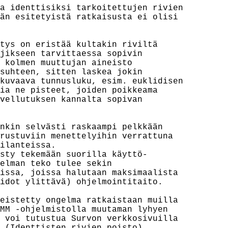
a identtisiksi tarkoitettujen rivien

än esitetyistä ratkaisusta ei olisi

tys on eristää kultakin riviltä

jikseen tarvittaessa sopivin

 kolmen muuttujan aineisto

suhteen, sitten laskea jokin

kuvaava tunnusluku, esim. euklidisen

ia ne pisteet, joiden poikkeama

vellutuksen kannalta sopivan

nkin selvästi raskaampi pelkkään

rustuviin menettelyihin verrattuna

ilanteissa.

sty tekemään suorilla käyttö-

elman teko tulee sekin

issa, joissa halutaan maksimaalista

idot ylittävä) ohjelmointitaito.

eistetty ongelma ratkaistaan muilla

MM -ohjelmistolla muutaman lyhyen

 voi tutustua Survon verkkosivuilla
