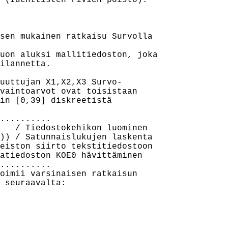
 (Identtisten rivien poisto).

sen mukainen ratkaisu Survolla

uon aluksi mallitiedoston, joka

ilannetta.

uuttujan X1,X2,X3 Survo-

vaintoarvot ovat toisistaan

in [0,39] diskreetistä

..........

   / Tiedostokehikon luominen

)) / Satunnaislukujen laskenta

eiston siirto tekstitiedostoon

atiedoston KOE0 hävittäminen

..........

oimii varsinaisen ratkaisun

 seuraavalta:
