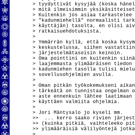
> tyydyttivät kysyjää (koska hänel
> mitä ilmeisimmin yksikäsitteiset
> Kuitenkin jos asiaa tarkastelee 
> "kadunmiehellä" normaalisti tark
> käyttäjän) tasolta, en olisi aiv
> ratkaisuehdotuksista.

> 

> Ymmärrän kyllä, että koska kysym
> keskustelussa, siihen vastattiin
> järjestelmätasoisin keinoin.

> Oma pointtini on kuitenkin siinä
> laajemmasta ylimääräisen tiedon 
> kadunmiehen tasolla tulisi mielu
> sovellusohjelmien avulla.

> 

> Oman pitkän työkokemukseni aikan
> tärkeätä on tunnistaa ongelman o
> aste ennenkuin lähtee laatimaan 
> käyttäen valmiita ohjelmia.

> 

> Jori Mäntysalo jo kyseli mm.

>>  ... kerro saako rivien järjest
>> (kuinka pitkiä, vaihteleeko pit
>> ylimääräisiä välilyöntejä jotka
> 
