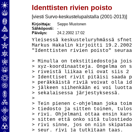
Identtisten rivien poisto
[viesti Survo-keskustelupalstalla (2001-2013)]
Kirjoittaja:
Seppo Mustonen
Sähköposti:
-
Päiväys:
24.2.2002 17:02
Yleisessä keskusteluryhmässä sfnet
Markus Hakalin kirjoitti 19.2.2002
"Identtisten rivien poisto" seuraa
> Minulla on tekstitiedostoja jois
> xyz-koordinaatteja. Ongelma on s
> riveistä liikaa eli ovat siis 2 
> Identtiset rivit pitäisi saada p
> peräkkäistä riviä voivat olla id
> jälkeen siihenkään ei voi luotta
> sekalaisessa järjestyksessä.

> 

> Tein pienen c-ohjelman joka toim
> tiedosto ja sitten toinen, tulos
> rivi. Ohjelmani ottaa ensin kars
> sitten että onko sitä tulostiedo
> rivi sinne, jos on niin skipataa
> seur. rivi ja tutkitaan taas.
