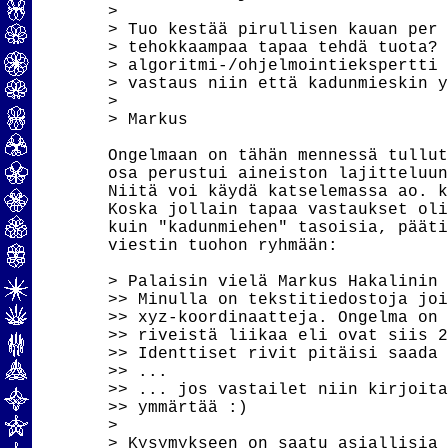
> 

> Tuo kestää pirullisen kauan per 
> tehokkaampaa tapaa tehdä tuota? 
> algoritmi-/ohjelmointiekspertti 
> vastaus niin että kadunmieskin y
> 

> Markus

Ongelmaan on tähän mennessä tullut
osa perustui aineiston lajitteluun
Niitä voi käydä katselemassa ao. k
Koska jollain tapaa vastaukset oli
kuin "kadunmiehen" tasoisia, pääti
viestin tuohon ryhmään:

> Palaisin vielä Markus Hakalinin 
>> Minulla on tekstitiedostoja joi
>> xyz-koordinaatteja. Ongelma on 
>> riveistä liikaa eli ovat siis 2
>> Identtiset rivit pitäisi saada 
>> ...

>> ... jos vastailet niin kirjoita
>> ymmärtää :)

> 

> Kysymykseen on saatu asiallisia 