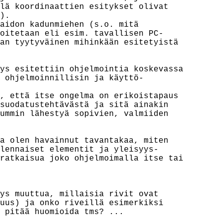
lä koordinaattien esitykset olivat

).

aidon kadunmiehen (s.o. mitä

oitetaan eli esim. tavallisen PC-

an tyytyväinen mihinkään esitetyistä

ys esitettiin ohjelmointia koskevassa

 ohjelmoinnillisin ja käyttö-

, että itse ongelma on erikoistapaus

suodatustehtävästä ja sitä ainakin

ummin lähestyä sopivien, valmiiden

a olen havainnut tavantakaa, miten

lennaiset elementit ja yleisyys-

ratkaisua joko ohjelmoimalla itse tai

ys muuttua, millaisia rivit ovat

uus) ja onko riveillä esimerkiksi

 pitää huomioida tms? ...
