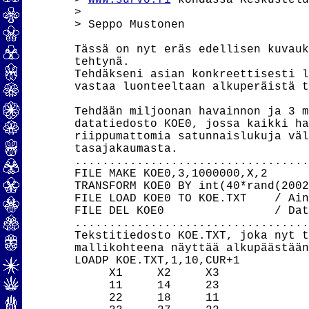
> 
www.survo.fi
 kohdassa Keskustelu
> 

> Seppo Mustonen

Tässä on nyt eräs edellisen kuvauk
tehtynä.

Tehdäkseni asian konkreettisesti l
vastaa luonteeltaan alkuperäistä t
Tehdään miljoonan havainnon ja 3 m
datatiedosto KOE0, jossa kaikki ha
riippumattomia satunnaislukuja väl
tasajakaumasta.

..................................
FILE MAKE KOE0,3,1000000,X,2      
TRANSFORM KOE0 BY int(40*rand(2002
FILE LOAD KOE0 TO KOE.TXT    / Ain
FILE DEL KOE0                / Dat
..................................
Tekstitiedosto KOE.TXT, joka nyt t
mallikohteena näyttää alkupäästään
LOADP KOE.TXT,1,10,CUR+1

     X1     X2     X3

     11     14     23

     22     18     11
