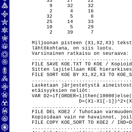
     33     27     22

      9     32     32

      2      4     16

     32      5      8

     25     14     33

     10      5     29

      2     39      7

Miljoonan pisteen (X1,X2,X3) tekst
lähtökohtana, on siis luotu.

Varsinainen ratkaisu on seuraava:

..................................
FILE SAVE KOE.TXT TO KOE / Kopioid
Sitten lajitellaan KOE hierarkises
FILE SORT KOE BY X1,X2,X3 TO KOE_S
..................................
Lasketaan järjestetystä aineistost
etäisyyksien neliöt:

VAR D2=if(ORDER=1)then(10000)else(
                D=(X1-X1[-1])^2+(X
..................................
FILE DEL KOE2 / Tuhotaan varmuuden
Kopioidaan vain ne havainnot, joil
FILE COPY KOE_SORT TO KOE2 / IND=D
..................................