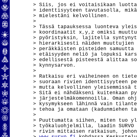
> Siis, jos ei voitaisikaan luotta
> identtisyyteen tavutasolla, mikä
> mielestäni kelvollinen.

> 

> Tässä tapauksessa luonteva yleis
> koordinaatit x,y,z omiksi muuttu
> pyöristyksin, lajitella syntynyt
> hierarkisesti näiden muuttujien 
> peräkkäisten pisteiden samuutta 
> etäisyyden neliö ja lopuksi kars
> edellisestä pisteestä alittaa so
> kynnysarvon.

> 

> Ratkaisu eri vaiheineen on tiete
> suoraan rivien identtisyyteen pe
> mutta kelvollinen yleisemmissä t
> Sitä ei nähdäkseni kuitenkaan py
> järjestelmäkomennoilla. Oman ohj
> kysymykseen lähinnä vain tilante
> tehoa ja omataan (kadunmiehen ta
> 

> Puuttumatta siihen, miten tuo yl
> työkaluohjelmilla, laadin SURVO 
> rivin mittaisen ratkaisun, johon