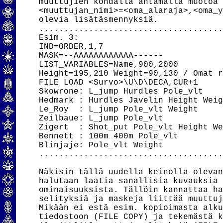
muuttujien kohdalla antamalla muotoa

<muuttujan_nimi>=<oma_alaraja>,<oma_y
olevia lisätäsmennyksiä.

.....................................
Esim. 3:

IND=ORDER,1,7

MASK=--AAAAAAAAAAAA------

LIST_VARIABLES=Name,900,2000

Height=195,210 Weight=90,130 / Omat r
FILE LOAD <Survo>\U\D\DECA,CUR+1

Skowrone: L_jump Hurdles Pole_vlt

Hedmark : Hurdles Javelin Height Weig
Le_Roy  : L_jump Pole_vlt Weight

Zeilbaue: L_jump Pole_vlt

Zigert  : Shot_put Pole_vlt Height We
Bennett : 100m 400m Pole_vlt

Blinjaje: Pole_vlt Weight

.....................................
Näkisin tällä uudella keinolla olevan
halutaan laatia sanallisia kuvauksia 
ominaisuuksista. Tällöin kannattaa ha
selityksiä ja maskeja liittää muuttuj
Mikään ei estä esim. kopioimasta alku
tiedostoon (FILE COPY) ja tekemästä k