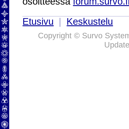
osoitteessa
forum.survo.f
Etusivu
|
Keskustelu
Copyright © Survo Systems
Update