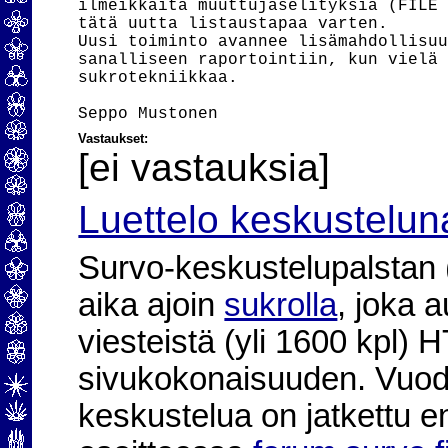
ilmeikkäitä muuttujaselityksiä (FILE 
tätä uutta listaustapaa varten.

Uusi toiminto avannee lisämahdollisuu
sanalliseen raportointiin, kun vielä 
sukrotekniikkaa.

Vastaukset:
[ei vastauksia]
Luettelo keskustelun
Survo-keskustelupalstan (2
aika ajoin
sukrolla
, joka 
viesteistä (yli 1600 kpl)
sivukokonaisuuden. Vuod
keskustelua on jatkettu e