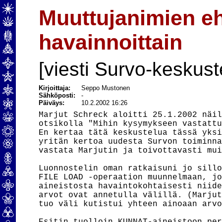
Muuttujanimien eh
havainnoittain
[viesti Survo-keskust
Kirjoittaja:
Seppo Mustonen
Sähköposti:
-
Päiväys:
10.2.2002 16:26
Marjut Schreck aloitti 25.1.2002 näil
otsikolla "Mihin kysymykseen vastattu
En kertaa tätä keskustelua tässä yksi
yritän kertoa uudesta Survon toiminna
vastata Marjutin ja toivottavasti mui
Luonnostelin oman ratkaisuni jo sillo
FILE LOAD -operaation muunnelmaan, jo
aineistosta havaintokohtaisesti niide
arvot ovat annetulla välillä. (Marjut
tuo väli kutistui yhteen ainoaan arvo