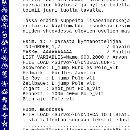
Esitin tuolloin KUNNAT-aineistoon per
operaation käytöstä ja nyt se todella
toimii juuri tuolla tavalla.

Tässä eräitä suppeita lisäesimerkkejä
erilaisia käyttömahdollisuuksia (esim
niiden yhteydessä olevien ovelien mas
Esim. 1: 7 parasta kymmenottelijaa

IND=ORDER,1,7                / havain
MASK=--AAAAAAAAAA            / Muuttu
LIST_VARIABLES=Name,900,2000 / Arvon 
FILE LOAD <Survo>\U\D\DECA,CUR+1

Skowrone: L_jump Hurdles Pole_vlt

Hedmark : Hurdles Javelin

Le_Roy  : L_jump Pole_vlt

Zeilbaue: L_jump Pole_vlt

Zigert  : Shot_put Pole_vlt

Bennett : 100m 400m Pole_vlt

Blinjaje: Pole_vlt

Huom. muodossa

FILE LOAD <Survo>\U\D\DECA TO LISTA1.
lista tallentuu suoraan tekstitiedost
.....................................