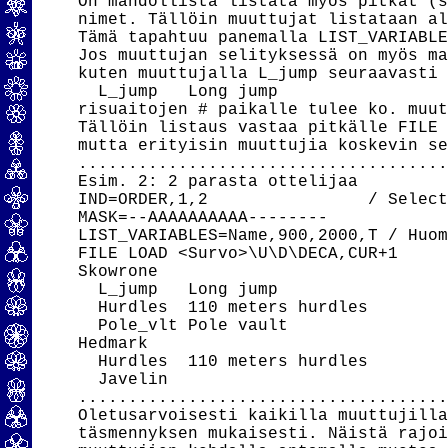
On mahdollista listata myös pitkät (s
nimet. Tällöin muuttujat listataan al
Tämä tapahtuu panemalla LIST_VARIABLE
Jos muuttujan selityksessä on myös ma
kuten muuttujalla L_jump seuraavasti

  L_jump   Long jump                 
risuaitojen # paikalle tulee ko. muut
Tällöin listaus vastaa pitkälle FILE 
mutta erityisin muuttujia koskevin se
.....................................
Esim. 2: 2 parasta ottelijaa

IND=ORDER,1,2                / Select
MASK=--AAAAAAAAAA--------

LIST_VARIABLES=Name,900,2000,T / Huom
FILE LOAD <Survo>\U\D\DECA,CUR+1

Skowrone

  L_jump   Long jump                 
  Hurdles  110 meters hurdles        
  Pole_vlt Pole vault                
Hedmark

  Hurdles  110 meters hurdles        
  Javelin                            
.....................................
Oletusarvoisesti kaikilla muuttujilla
täsmennyksen mukaisesti. Näistä rajoi