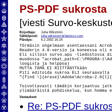
PS-PDF sukrosta
[viesti Survo-keskust
Kirjoittaja:
Juha Wikström
Sähköposti:
juha.wikstrom'at'danisco.com
Päiväys:
6.2.2002 16:24
Törmäsin ongelmaan asentaessani Acrob
Readerin 4.0-versio ja koneessa oli e
Eli silloin survo.apu -tiedostossa di
muodossa "acrobat_path=C:\PROGRA~1\Ad
loogista ja helppoa)

MUTTA TÄMÄ EI RIITTÄNYTkään

Piti editoida sukroa ELI seuraavalta 
"{find \}{erase}\Adobe\Acroba~2.0{l}{
Toivottavasti tämäkin korjaantuu jatk
Vastaukset:
Re: PS-PDF sukros