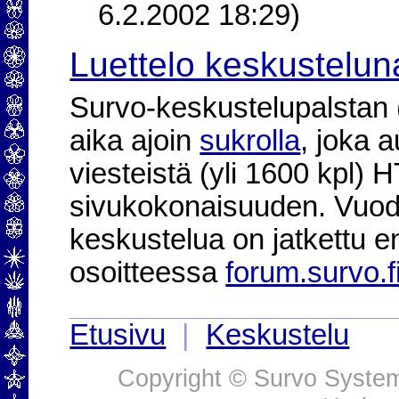
6.2.2002 18:29)
Luettelo keskustelun
Survo-keskustelupalstan (2
aika ajoin
sukrolla
, joka 
viesteistä (yli 1600 kpl)
sivukokonaisuuden. Vuod
keskustelua on jatkettu e
osoitteessa
forum.survo.f
Etusivu
|
Keskustelu
Copyright © Survo Systems