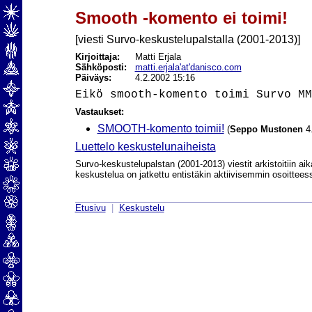
Smooth -komento ei toimi!
[viesti Survo-keskustelupalstalla (2001-2013)]
Kirjoittaja:
Matti Erjala
Sähköposti:
matti.erjala'at'danisco.com
Päiväys:
4.2.2002 15:16
Vastaukset:
SMOOTH-komento toimii!
(
Seppo Mustonen
4.
Luettelo keskustelunaiheista
Survo-keskustelupalstan (2001-2013) viestit arkistoitiin aik
keskustelua on jatkettu entistäkin aktiivisemmin osoittee
Etusivu
|
Keskustelu