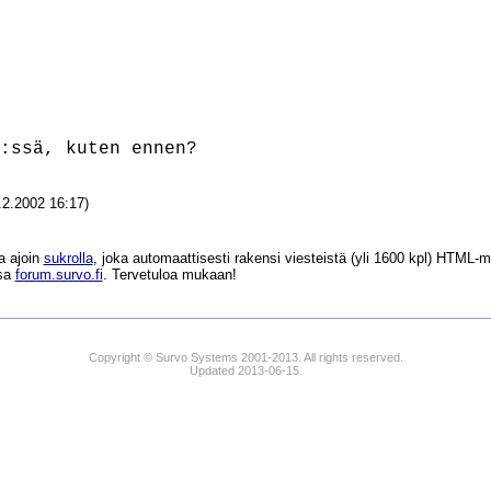
2.2002 16:17)
a ajoin
sukrolla
, joka automaattisesti rakensi viesteistä (yli 1600 kpl) HTM
ssa
forum.survo.fi
. Tervetuloa mukaan!
Copyright © Survo Systems 2001-2013. All rights reserved.
Updated 2013-06-15.