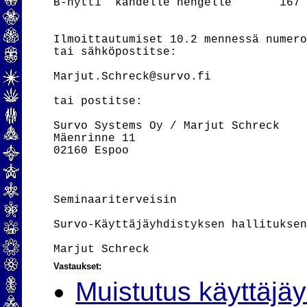
B-hytti  kahdelle hengelle       167 
Ilmoittautumiset 10.2 mennessä numero
tai sähköpostitse:

Marjut.Schreck@survo.fi

tai postitse:

Survo Systems Oy / Marjut Schreck

Mäenrinne 11

02160 Espoo

Seminaariterveisin

Survo-Käyttäjäyhdistyksen hallituksen
Vastaukset:
Muistutus käyttäjä