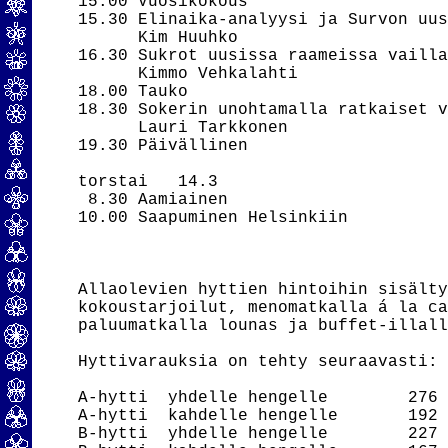
15.00 Vuosikokous

15.30 Elinaika-analyysi ja Survon uus
      Kim Huuhko

16.30 Sukrot uusissa raameissa vailla
      Kimmo Vehkalahti

18.00 Tauko

18.30 Sokerin unohtamalla ratkaiset v
      Lauri Tarkkonen

19.30 Päivällinen

torstai   14.3

 8.30 Aamiainen

10.00 Saapuminen Helsinkiin

Allaolevien hyttien hintoihin sisälty
kokoustarjoilut, menomatkalla á la ca
paluumatkalla lounas ja buffet-illall
Hyttivarauksia on tehty seuraavasti:

A-hytti  yhdelle hengelle        276 
A-hytti  kahdelle hengelle       192 
B-hytti  yhdelle hengelle        227 