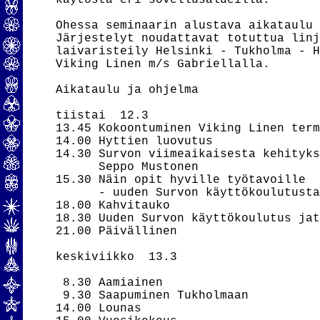
käytöstä eri sovellusalueilla.

Ohessa seminaarin alustava aikataulu 
Järjestelyt noudattavat totuttua linj
laivaristeily Helsinki - Tukholma - H
Viking Linen m/s Gabriellalla.

Aikataulu ja ohjelma

tiistai  12.3

13.45 Kokoontuminen Viking Linen term
14.00 Hyttien luovutus

14.30 Survon viimeaikaisesta kehityks
      Seppo Mustonen

15.30 Näin opit hyville työtavoille

      - uuden Survon käyttökoulutusta
18.00 Kahvitauko

18.30 Uuden Survon käyttökoulutus jat
21.00 Päivällinen

keskiviikko  13.3

 8.30 Aamiainen

 9.30 Saapuminen Tukholmaan

14.00 Lounas
