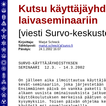
Kutsu käyttäjäyhd
laivaseminaariin
[viesti Survo-keskust
Kirjoittaja:
Marjut Schreck
Sähköposti:
marjut.schreck'at'survo.fi
Päiväys:
24.1.2002 16:07
SURVO-KÄYTTÄJÄYHDISTYKSEN

SEMINAARI  12.3. - 14.3.2002

On jälleen aika ilmoittautua käyttäjä
kevät-seminaariin, joka järjestetään 
Ensimmäinen päivä on vankka paketti S
alkaen uusista ominaisuuksista jatkue
käyttökoulutuksen merkeissä päätyen o
kysymyksiin. Toisen päivän ohjelma ke