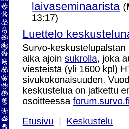
laivaseminaarista
(
13:17)
Luettelo keskustelun
Survo-keskustelupalstan (2
aika ajoin
sukrolla
, joka 
viesteistä (yli 1600 kpl)
sivukokonaisuuden. Vuod
keskustelua on jatkettu e
osoitteessa
forum.survo.f
Etusivu
|
Keskustelu