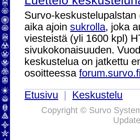
Luettelo keskustelun
Survo-keskustelupalstan (2
aika ajoin
sukrolla
, joka 
viesteistä (yli 1600 kpl)
sivukokonaisuuden. Vuod
keskustelua on jatkettu e
osoitteessa
forum.survo.f
Etusivu
|
Keskustelu
Copyright © Survo Systems
Update