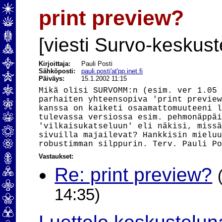
print preview?
[viesti Survo-keskust
Kirjoittaja:
Pauli Posti
Sähköposti:
pauli.posti'at'pp.inet.fi
Päiväys:
15.1.2002 11:15
Mikä olisi SURVOMM:n (esim. ver 1.05 
parhaiten yhteensopiva 'print preview
kanssa on kaiketi osaamattomuuteeni l
tulevassa versiossa esim. pehmonäppäi
'vilkaisukatseluun' eli näkisi, missä
sivuilla majailevat? Hankkisin mieluu
Vastaukset:
Re: print preview?
14:35)