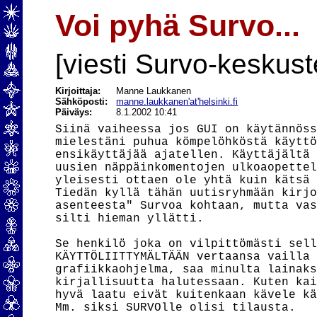
Voi pyhä Survo...
[viesti Survo-keskust
Kirjoittaja:
Manne Laukkanen
Sähköposti:
manne.laukkanen'at'helsinki.fi
Päiväys:
8.1.2002 10:41
Siinä vaiheessa jos GUI on käytännöss
mielestäni puhua kömpelöhköstä käyttö
ensikäyttäjää ajatellen. Käyttäjältä 
uusien näppäinkomentojen ulkoaopettel
yleisesti ottaen ole yhtä kuin kätsä 
Tiedän kyllä tähän uutisryhmään kirjo
asenteesta" Survoa kohtaan, mutta vas
silti hieman yllätti.

Se henkilö joka on vilpittömästi sell
KÄYTTÖLIITTYMÄLTÄÄN vertaansa vailla 
grafiikkaohjelma, saa minulta lainaks
kirjallisuutta halutessaan. Kuten kai
hyvä laatu eivät kuitenkaan kävele kä
Mm. siksi SURVOlle olisi tilausta.
