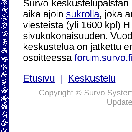
Survo-keskustelupalstan (2
aika ajoin
sukrolla
, joka 
viesteistä (yli 1600 kpl)
sivukokonaisuuden. Vuod
keskustelua on jatkettu e
osoitteessa
forum.survo.f
Etusivu
|
Keskustelu
Copyright © Survo Systems
Update