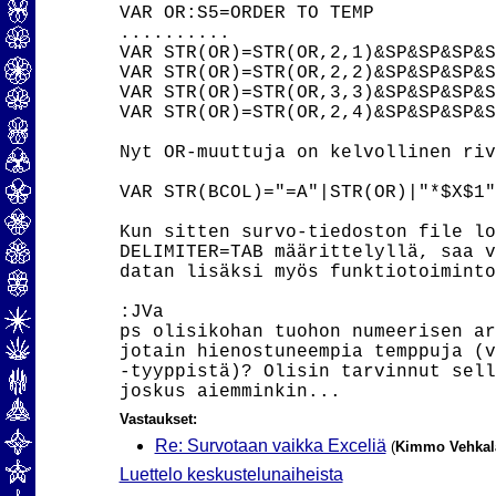
VAR OR:S5=ORDER TO TEMP

..........

VAR STR(OR)=STR(OR,2,1)&SP&SP&SP&S
VAR STR(OR)=STR(OR,2,2)&SP&SP&SP&S
VAR STR(OR)=STR(OR,3,3)&SP&SP&SP&S
VAR STR(OR)=STR(OR,2,4)&SP&SP&SP&S
Nyt OR-muuttuja on kelvollinen riv
VAR STR(BCOL)="=A"|STR(OR)|"*$X$1"
Kun sitten survo-tiedoston file lo
DELIMITER=TAB määrittelyllä, saa v
datan lisäksi myös funktiotoiminto
:JVa

ps olisikohan tuohon numeerisen ar
jotain hienostuneempia temppuja (v
-tyyppistä)? Olisin tarvinnut sell
Vastaukset:
Re: Survotaan vaikka Exceliä
(
Kimmo Vehkal
Luettelo keskustelunaiheista