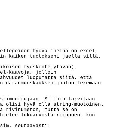
ellegoiden työvälineinä on excel,

in kaiken tuotokseni jaella sillä.

ikoisen työskentelytavan),

el-kaavoja, jolloin

ahvuudet luopumatta siitä, että

n datanmurskauksen joutuu tekemään

stimuuttujaan. Silloin tarvitaan

a olisi hyvä olla string-muotoinen.

a rivinumeron, mutta se on

htelee lukuarvosta riippuen, kun

sim. seuraavasti:
