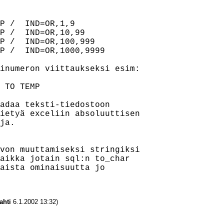
P /  IND=OR,1,9

P /  IND=OR,10,99

P /  IND=OR,100,999

P /  IND=OR,1000,9999

inumeron viittaukseksi esim:

 TO TEMP

adaa teksti-tiedostoon

ietyä exceliin absoluuttisen

ja.

von muuttamiseksi stringiksi

aikka jotain sql:n to_char

aista ominaisuutta jo

ahti
6.1.2002 13:32)