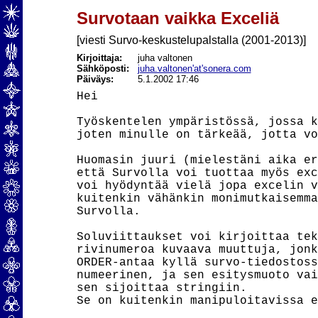
Survotaan vaikka Exceliä
[viesti Survo-keskustelupalstalla (2001-2013)]
Kirjoittaja:
juha valtonen
Sähköposti:
juha.valtonen'at'sonera.com
Päiväys:
5.1.2002 17:46
Hei

Työskentelen ympäristössä, jossa k
joten minulle on tärkeää, jotta vo
Huomasin juuri (mielestäni aika er
että Survolla voi tuottaa myös exc
voi hyödyntää vielä jopa excelin v
kuitenkin vähänkin monimutkaisemma
Survolla.

Soluviittaukset voi kirjoittaa tek
rivinumeroa kuvaava muuttuja, jonk
ORDER-antaa kyllä survo-tiedostoss
numeerinen, ja sen esitysmuoto vai
sen sijoittaa stringiin.

Se on kuitenkin manipuloitavissa e