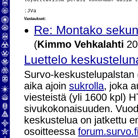
löydettävissä peräsi kokonaan uusia t
Vastaukset:
Re: Montako sekun
(
Kimmo Vehkalahti
20
Luettelo keskustelun
Survo-keskustelupalstan (2
aika ajoin
sukrolla
, joka 
viesteistä (yli 1600 kpl)
sivukokonaisuuden. Vuod
keskustelua on jatkettu e
osoitteessa
forum.survo.f