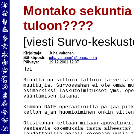
Montako sekuntia
tuloon????
[viesti Survo-keskust
Kirjoittaja:
Juha Valtonen
Sähköposti:
juha.valtonen'at'sonera.com
Päiväys:
19.12.2001 12:07
Hei

Minulla on silloin tällöin tarvetta v
muuttujia. Survossahan ei ole omaa mu
esimerkiksi laskutoimitukset yms. ope
vääntämisen takana.

Kimmon DATE-operaatioilla pärjää pitk
kellon ajan huomioiminen onkin sitten
Olisikohan kellään mitään apuvälineit
vastaavia kokemuksia tästä aiheesta? 