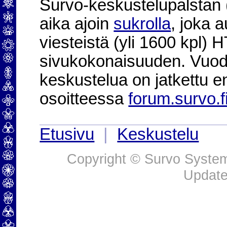
Survo-keskustelupalstan (2
aika ajoin
sukrolla
, joka 
viesteistä (yli 1600 kpl)
sivukokonaisuuden. Vuod
keskustelua on jatkettu e
osoitteessa
forum.survo.f
Etusivu
|
Keskustelu
Copyright © Survo Systems
Update