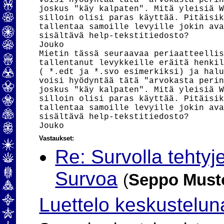
voisi hyödyntää tätä "arvokasta perin
joskus "käy kalpaten". Mitä yleisiä W
silloin olisi paras käyttää. Pitäisik
tallentaa samoille levyille jokin ava
sisältävä help-tekstitiedosto?

Jouko

Mietin tässä seuraavaa periaatteellis
tallentanut levykkeille eräitä henkil
( *.edt ja *.svo esimerkiksi) ja halu
voisi hyödyntää tätä "arvokasta perin
joskus "käy kalpaten". Mitä yleisiä W
silloin olisi paras käyttää. Pitäisik
tallentaa samoille levyille jokin ava
sisältävä help-tekstitiedosto?

Vastaukset:
Re: Survolla tehtyj
Survoa
(
Seppo Must
Luettelo keskustelun