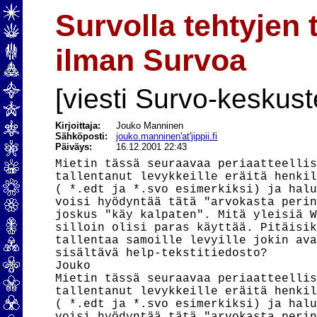
Survolla tehtyjen
ilman Survoa
[viesti Survo-keskust
Kirjoittaja:
Jouko Manninen
Sähköposti:
jouko.manninen'at'jippii.fi
Päiväys:
16.12.2001 22:43
Mietin tässä seuraavaa periaatteellis
tallentanut levykkeille eräitä henkil
( *.edt ja *.svo esimerkiksi) ja halu
voisi hyödyntää tätä "arvokasta perin
joskus "käy kalpaten". Mitä yleisiä W
silloin olisi paras käyttää. Pitäisik
tallentaa samoille levyille jokin ava
sisältävä help-tekstitiedosto?

Jouko

Mietin tässä seuraavaa periaatteellis
tallentanut levykkeille eräitä henkil
( *.edt ja *.svo esimerkiksi) ja halu