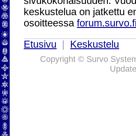
sivukokonaisuuden. Vuod
keskustelua on jatkettu e
osoitteessa
forum.survo.f
Etusivu
|
Keskustelu
Copyright © Survo Systems
Update