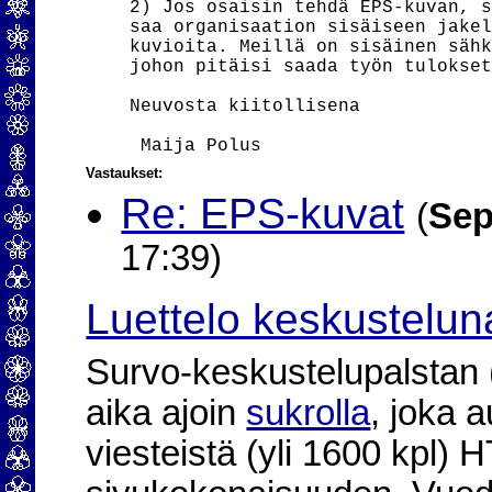
    2) Jos osaisin tehdä EPS-kuvan, s
    saa organisaation sisäiseen jakel
    kuvioita. Meillä on sisäinen sähk
    johon pitäisi saada työn tulokset
    Neuvosta kiitollisena

Vastaukset:
Re: EPS-kuvat
(
Sep
17:39)
Luettelo keskustelun
Survo-keskustelupalstan (2
aika ajoin
sukrolla
, joka 
viesteistä (yli 1600 kpl)