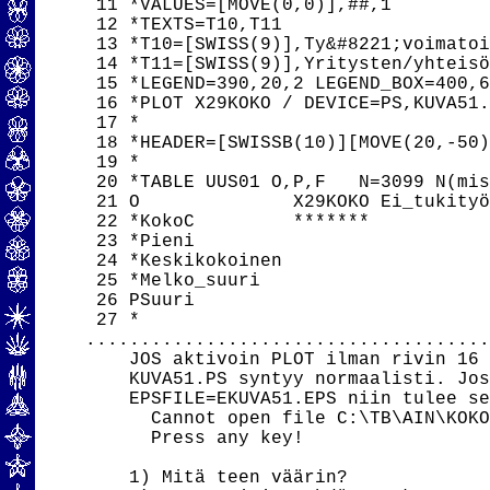
 11 *VALUES=[MOVE(0,0)],##,1

 12 *TEXTS=T10,T11

 13 *T10=[SWISS(9)],Ty&#8221;voimatoi
 14 *T11=[SWISS(9)],Yritysten/yhteisö
 15 *LEGEND=390,20,2 LEGEND_BOX=400,6
 16 *PLOT X29KOKO / DEVICE=PS,KUVA51.
 17 *

 18 *HEADER=[SWISSB(10)][MOVE(20,-50)
 19 *

 20 *TABLE UUS01 O,P,F   N=3099 N(mis
 21 O              X29KOKO Ei_tukityö
 22 *KokoC         *******

 23 *Pieni                           
 24 *Keskikokoinen                   
 25 *Melko_suuri                     
 26 PSuuri                           
 27 *

.....................................
    JOS aktivoin PLOT ilman rivin 16 
    KUVA51.PS syntyy normaalisti. Jos
    EPSFILE=EKUVA51.EPS niin tulee se
      Cannot open file C:\TB\AIN\KOKO
      Press any key!

    1) Mitä teen väärin?
