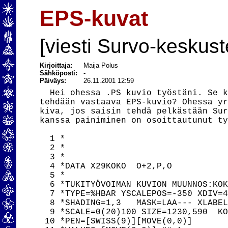
EPS-kuvat
[viesti Survo-keskust
Kirjoittaja:
Maija Polus
Sähköposti:
-
Päiväys:
26.11.2001 12:59
  Hei ohessa .PS kuvio työstäni. Se k
tehdään vastaava EPS-kuvio? Ohessa yr
kiva, jos saisin tehdä pelkästään Sur
kanssa painiminen on osoittautunut ty
  1 *

  2 *

  3 *

  4 *DATA X29KOKO  O+2,P,O

  5 *

  6 *TUKITYÖVOIMAN KUVION MUUNNOS:KOK
  7 *TYPE=%HBAR YSCALEPOS=-350 XDIV=4
  8 *SHADING=1,3   MASK=LAA--- XLABEL
  9 *SCALE=0(20)100 SIZE=1230,590  KO
 10 *PEN=[SWISS(9)][MOVE(0,0)]
