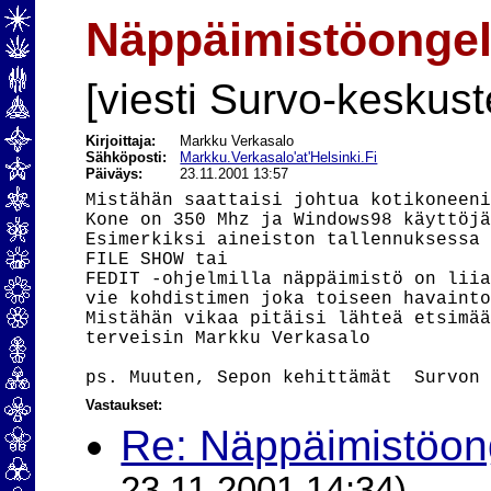
Näppäimistöonge
[viesti Survo-keskust
Kirjoittaja:
Markku Verkasalo
Sähköposti:
Markku.Verkasalo'at'Helsinki.Fi
Päiväys:
23.11.2001 13:57
Mistähän saattaisi johtua kotikoneeni
Kone on 350 Mhz ja Windows98 käyttöjä
Esimerkiksi aineiston tallennuksessa

FILE SHOW tai

FEDIT -ohjelmilla näppäimistö on liia
vie kohdistimen joka toiseen havainto
Mistähän vikaa pitäisi lähteä etsimää
terveisin Markku Verkasalo

Vastaukset:
Re: Näppäimistöon