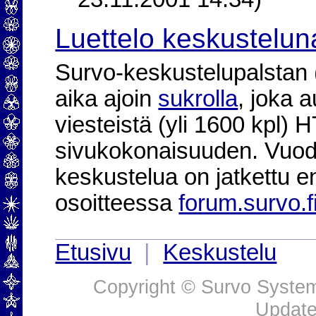
23.11.2001 14:34)
Luettelo keskustelun
Survo-keskustelupalstan (2
aika ajoin
sukrolla
, joka 
viesteistä (yli 1600 kpl)
sivukokonaisuuden. Vuod
keskustelua on jatkettu e
osoitteessa
forum.survo.f
Etusivu
|
Keskustelu
Copyright © Survo Systems
Update