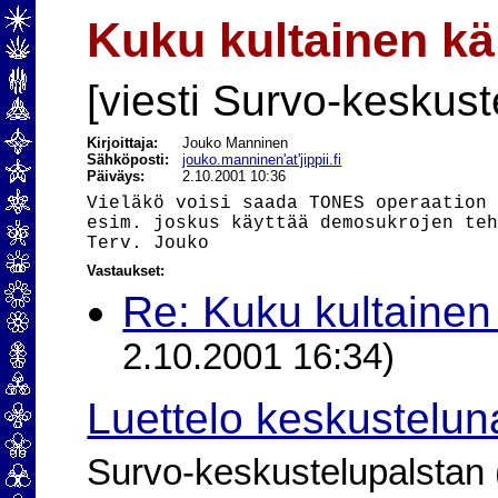
Kuku kultainen k
[viesti Survo-keskust
Kirjoittaja:
Jouko Manninen
Sähköposti:
jouko.manninen'at'jippii.fi
Päiväys:
2.10.2001 10:36
Vieläkö voisi saada TONES operaation 
esim. joskus käyttää demosukrojen teh
Vastaukset:
Re: Kuku kultainen
2.10.2001 16:34)
Luettelo keskustelun
Survo-keskustelupalstan (2