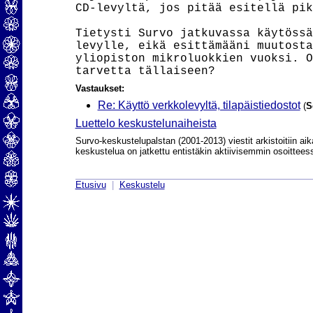
CD-levyltä, jos pitää esitellä pik
Tietysti Survo jatkuvassa käytössä
levylle, eikä esittämääni muutosta
yliopiston mikroluokkien vuoksi. O
Vastaukset:
Re: Käyttö verkkolevyltä, tilapäistiedostot
(
S
Luettelo keskustelunaiheista
Survo-keskustelupalstan (2001-2013) viestit arkistoitiin aik
keskustelua on jatkettu entistäkin aktiivisemmin osoittee
Etusivu
|
Keskustelu