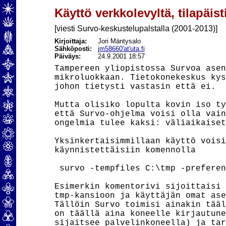
Käyttö verkkolevyltä, tilapäis
[viesti Survo-keskustelupalstalla (2001-2013)]
Kirjoittaja:
Jori Mäntysalo
Sähköposti:
jm58660'at'uta.fi
Päiväys:
24.9.2001 18:57
Tampereen yliopistossa Survoa asen
mikroluokkaan. Tietokonekeskus kys
johon tietysti vastasin että ei.

Mutta olisiko lopulta kovin iso ty
että Survo-ohjelma voisi olla vain
ongelmia tulee kaksi: väliaikaiset
Yksinkertaisimmillaan käyttö voisi
käynnistettäisiin komennolla

 survo -tempfiles C:\tmp -preferen
Esimerkin komentorivi sijoittaisi 
tmp-kansioon ja käyttäjän omat ase
Tällöin Survo toimisi ainakin tääl
on täällä aina koneelle kirjautune
sijaitsee palvelinkoneella) ja tar