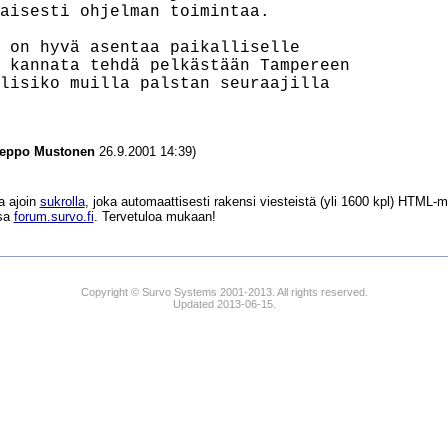
aisesti ohjelman toimintaa.

 on hyvä asentaa paikalliselle

 kannata tehdä pelkästään Tampereen

lisiko muilla palstan seuraajilla

eppo Mustonen
26.9.2001 14:39)
a ajoin
sukrolla
, joka automaattisesti rakensi viesteistä (yli 1600 kpl) HTM
ssa
forum.survo.fi
. Tervetuloa mukaan!
Copyright © Survo Systems 2001-2013. All rights reserved.
Updated 2013-06-15.