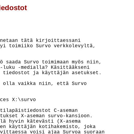
tiedostot
netaan tätä kirjoittaessani

yi toimiiko Survo verkkolevyltä,

ö saada Survo toimimaan myös niin,

-luku -medialla? Käsittääkseni

 tiedostot ja käyttäjän asetukset.

 olla vaikka niin, että Survo

ces X:\survo

tilapäistiedostot C-aseman

tukset X-aseman survo-kansioon.

lä hyvin kätevästi (X-asema

en käyttäjän kotihakemisto, joka

vittaessa voisi ajaa Survoa suoraan
