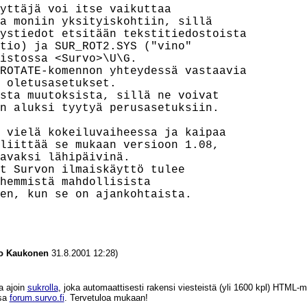
yttäjä voi itse vaikuttaa

a moniin yksityiskohtiin, sillä

ystiedot etsitään tekstitiedostoista

tio) ja SUR_ROT2.SYS ("vino"

istossa <Survo>\U\G.

ROTATE-komennon yhteydessä vastaavia

 oletusasetukset.

sta muutoksista, sillä ne voivat

n aluksi tyytyä perusasetuksiin.

 vielä kokeiluvaiheessa ja kaipaa

liittää se mukaan versioon 1.08,

avaksi lähipäivinä.

t Survon ilmaiskäyttö tulee

hemmistä mahdollisista

en, kun se on ajankohtaista.

o Kaukonen
31.8.2001 12:28)
a ajoin
sukrolla
, joka automaattisesti rakensi viesteistä (yli 1600 kpl) HTM
ssa
forum.survo.fi
. Tervetuloa mukaan!