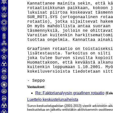
Kannattanee mainita sekin, että kä
rotaatioikkunan paikkaan, kokoon j
lukuisat piirtoa koskeavat täsmenn
SUR_ROT1.SYS (ortogonaalinen rotaa
rotaatio), jotka sijaitsevat hakem
On myös mahdollista antaa suoraan 
täsmennyksiä, jolloin ne ohittavat
Varoitan kuitenkin harkitsemattomi
tuottaa ongelmia. Kannattaa ainaki
Graafinen rotaatio on toistaiseksi
lisätestausta. Tarkoitus on silti 
joka tulee Survon sivuilta kopioit
Huomattakoon, että keväästä alkanu
kuitenkin loppumaan 1.10.2001. Myö
kokeiluversioista tiedotetaan sitt
Vastaukset:
Re: Faktorianalyysin graafinen rotaatio
(
Esk
Luettelo keskustelunaiheista
Survo-keskustelupalstan (2001-2013) viestit arkistoitiin aik
keskustelua on jatkettu entistäkin aktiivisemmin osoittee