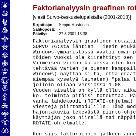
Faktorianalyysin graafinen ro
[viesti Survo-keskustelupalstalla (2001-2013)]
Kirjoittaja:
Seppo Mustonen
Sähköposti:
-
Päiväys:
27.8.2001 13:38
Faktorianalyysin graafinen rotaati
SURVO 76:sta lähtien. Tiesin etukä
Windows-ympäristössä vaatii oman p
töiden vuoksi ole kiirehtinyt sen 
Viimeisen viikon kuluessa olen kui
tehtävää varten ja pienen kamppail
Windows) näyttää siltä, että graaf
aiempaa kyselyä lainaten) "palaa l
jolloin ollaan versiossa 1.08.

Vuoden sisällä on kyllä ollut aika
ko. toiminta pitäisi toteuttaa. Pä
vanha lähdekoodi (ROTATE-ohjelma) 
viestejä piirtomodulille. Tämä mod
hajontakuvia tekevästä piirto-ohje
käyttäjän joko hiirellä tai näppäi
ROTATE-ohjelmalle.

Kun siis faktoroinnin jälkeen anne