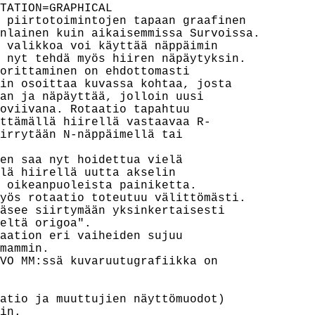
TATION=GRAPHICAL

 piirtotoimintojen tapaan graafinen

nlainen kuin aikaisemmissa Survoissa.

 valikkoa voi käyttää näppäimin

 nyt tehdä myös hiiren näpäytyksin.

orittaminen on ehdottomasti

in osoittaa kuvassa kohtaa, josta

an ja näpäyttää, jolloin uusi

oviivana. Rotaatio tapahtuu

ttämällä hiirellä vastaavaa R-

irrytään N-näppäimellä tai

en saa nyt hoidettua vielä

lä hiirellä uutta akselin

 oikeanpuoleista painiketta.

yös rotaatio toteutuu välittömästi.

äsee siirtymään yksinkertaisesti

eltä origoa".

aation eri vaiheiden sujuu

mammin.

VO MM:ssä kuvaruutugrafiikka on

atio ja muuttujien näyttömuodot)

in.
