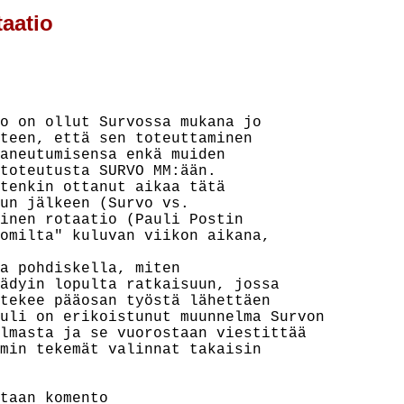
taatio
o on ollut Survossa mukana jo

teen, että sen toteuttaminen

aneutumisensa enkä muiden

toteutusta SURVO MM:ään.

tenkin ottanut aikaa tätä

un jälkeen (Survo vs.

inen rotaatio (Pauli Postin

omilta" kuluvan viikon aikana,

a pohdiskella, miten

ädyin lopulta ratkaisuun, jossa

tekee pääosan työstä lähettäen

uli on erikoistunut muunnelma Survon

lmasta ja se vuorostaan viestittää

min tekemät valinnat takaisin

taan komento
