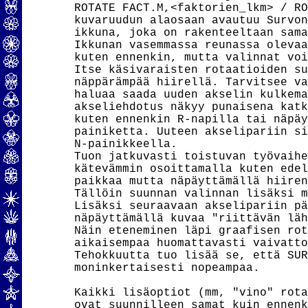
ROTATE FACT.M,<faktorien_lkm> / RO
kuvaruudun alaosaan avautuu Survon
ikkuna, joka on rakenteeltaan sama
Ikkunan vasemmassa reunassa olevaa
kuten ennenkin, mutta valinnat voi
Itse käsivaraisten rotaatioiden su
näppärämpää hiirellä. Tarvitsee va
haluaa saada uuden akselin kulkema
akseliehdotus näkyy punaisena katk
kuten ennenkin R-napilla tai näpäy
painiketta. Uuteen akselipariin si
N-painikkeella.

Tuon jatkuvasti toistuvan työvaihe
kätevämmin osoittamalla kuten edel
paikkaa mutta näpäyttämällä hiiren
Tällöin suunnan valinnan lisäksi m
Lisäksi seuraavaan akselipariin pä
näpäyttämällä kuvaa "riittävän läh
Näin eteneminen läpi graafisen rot
aikaisempaa huomattavasti vaivatto
Tehokkuutta tuo lisää se, että SUR
moninkertaisesti nopeampaa.

Kaikki lisäoptiot (mm, "vino" rota
ovat suunnilleen samat kuin ennenk