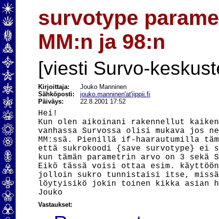
survotype paramet
MM:n ja 98:n
[viesti Survo-keskust
Kirjoittaja:
Jouko Manninen
Sähköposti:
jouko.manninen'at'jippii.fi
Päiväys:
22.8.2001 17:52
Hei!

Kun olen aikoinani rakennellut kaiken
vanhassa Survossa olisi mukava jos ne
MM:ssä. Pienillä if-haarautumilla täm
että sukrokoodi {save survotype} ei s
kun tämän parametrin arvo on 3 sekä S
Eikö tässä voisi ottaa esim. käyttöön
jolloin sukro tunnistaisi itse, missä
löytyisikö jokin toinen kikka asian h
Vastaukset: