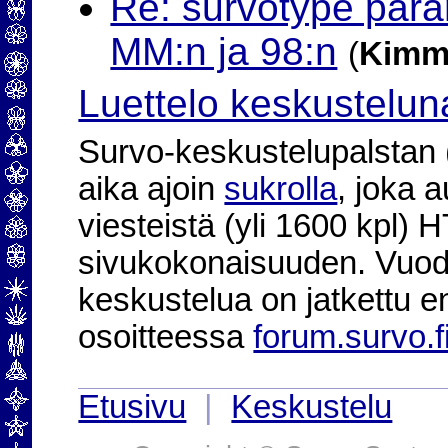
Re: survotype param
MM:n ja 98:n
(
Kimmo
Luettelo keskustelun
Survo-keskustelupalstan (2
aika ajoin
sukrolla
, joka 
viesteistä (yli 1600 kpl)
sivukokonaisuuden. Vuod
keskustelua on jatkettu e
osoitteessa
forum.survo.f
Etusivu
|
Keskustelu