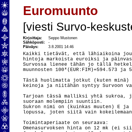
Euromuunto
[viesti Survo-keskust
Kirjoittaja:
Seppo Mustonen
Sähköposti:
-
Päiväys:
3.8.2001 14:46
Kaikki tietävät, että lähiaikoina jou
hintoja markoista euroiksi ja päinvas
Survossa lienee tähän jo tällä hetkel
muunnosten 100*(EUR:FIM)=594.573 ja 5
Tästä huolimatta jotkut (kuten minä) 
keinoja ja niitähän syntyy Survoon va
Tarjoan tässä malliksi yhtä sukroa, j
suoraan molempiin suuntiin.

Sukron nimi on (kuinkas muuten) E ja 
lopussa, joten siitä vain kokeilemaan
Toimintaperiaate on seuraava:

Omenasurvoksen hinta on 12 mk (ei sii