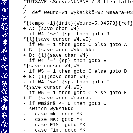
*TUTSAVE <Survo>\U\S\E / Sitten talle
/

/  def Weuro=W1 Wyksikkö=W2 Wmäärä=W3
/

*{tempo -1}{init}{Weuro=5.94573}{ref}
+ A: {save char W4}

- if W4 '<>' {sp} then goto B

*{l}{save cursor W4,W5}

- if W5 = 1 then goto C else goto A

+ B: {save word Wyksikkö}

+ D: {l}{save char W4}

- if W4 '=' {sp} then goto E

*{save cursor W4,W5}

- if W5 = 1 then goto C else goto D

+ E: {l}{save char W4}

- if W4 '<>' {sp} then goto F

*{save cursor W4,W5}

- if W5 = 1 then goto C else goto E

+ F: {save word Wmäärä}

- if Wmäärä <= 0 then goto C

- switch Wyksikkö

-   case mk: goto MK

-   case MK: goto MK

-   case FIM: goto MK

-   case fim: goto MK
