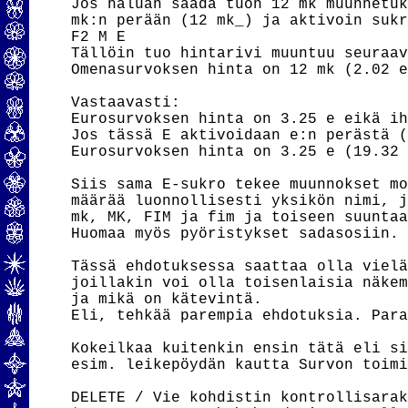
Jos haluan saada tuon 12 mk muunnetuk
mk:n perään (12 mk_) ja aktivoin sukr
F2 M E

Tällöin tuo hintarivi muuntuu seuraav
Omenasurvoksen hinta on 12 mk (2.02 e
Vastaavasti:

Eurosurvoksen hinta on 3.25 e eikä ih
Jos tässä E aktivoidaan e:n perästä (
Eurosurvoksen hinta on 3.25 e (19.32 
Siis sama E-sukro tekee muunnokset mo
määrää luonnollisesti yksikön nimi, j
mk, MK, FIM ja fim ja toiseen suuntaa
Huomaa myös pyöristykset sadasosiin.

Tässä ehdotuksessa saattaa olla vielä
joillakin voi olla toisenlaisia näkem
ja mikä on kätevintä.

Eli, tehkää parempia ehdotuksia. Para
Kokeilkaa kuitenkin ensin tätä eli si
esim. leikepöydän kautta Survon toimi
DELETE / Vie kohdistin kontrollisarak