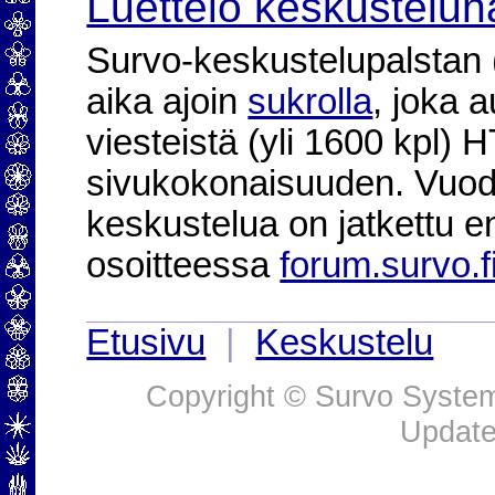
Luettelo keskustelun
Survo-keskustelupalstan (2
aika ajoin
sukrolla
, joka 
viesteistä (yli 1600 kpl)
sivukokonaisuuden. Vuod
keskustelua on jatkettu e
osoitteessa
forum.survo.f
Etusivu
|
Keskustelu
Copyright © Survo Systems
Update