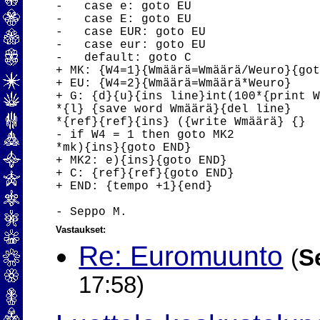
-   case e: goto EU

-   case E: goto EU

-   case EUR: goto EU

-   case eur: goto EU

-   default: goto C

+ MK: {W4=1}{Wmäärä=Wmäärä/Weuro}{got
+ EU: {W4=2}{Wmäärä=Wmäärä*Weuro}

+ G: {d}{u}{ins line}int(100*{print W
*{l} {save word Wmäärä}{del line}

*{ref}{ref}{ins} ({write Wmäärä} {}

- if W4 = 1 then goto MK2

*mk){ins}{goto END}

+ MK2: e){ins}{goto END}

+ C: {ref}{ref}{goto END}

+ END: {tempo +1}{end}

Vastaukset:
Re: Euromuunto
(
S
17:58)