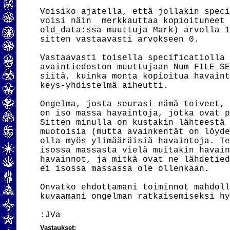
Voisiko ajatella, että jollakin speci
voisi näin  merkkauttaa kopioituneet 
old_data:ssa muuttuja Mark) arvolla 1
sitten vastaavasti arvokseen 0.

Vastaavasti toisella specificatiolla 
avaintiedoston muuttujaan Num FILE SE
siitä, kuinka monta kopioitua havaint
keys-yhdistelmä aiheutti.

Ongelma, josta seurasi nämä toiveet, 
on iso massa havaintoja, jotka ovat p
Sitten minulla on kustakin lähteestä 
muotoisia (mutta avainkentät on löyde
olla myös ylimääräisiä havaintoja. Te
isossa massasta vielä muitakin havain
havainnot, ja mitkä ovat ne lähdetied
ei isossa massassa ole ollenkaan.

Onvatko ehdottamani toiminnot mahdoll
kuvaamani ongelman ratkaisemiseksi hy
Vastaukset: