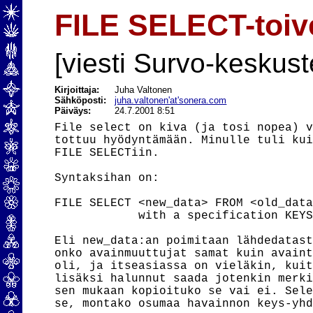
FILE SELECT-toiv
[viesti Survo-keskust
Kirjoittaja:
Juha Valtonen
Sähköposti:
juha.valtonen'at'sonera.com
Päiväys:
24.7.2001 8:51
File select on kiva (ja tosi nopea) v
tottuu hyödyntämään. Minulle tuli kui
FILE SELECTiin.

Syntaksihan on:

FILE SELECT <new_data> FROM <old_data
            with a specification KEYS
Eli new_data:an poimitaan lähdedatast
onko avainmuuttujat samat kuin avaint
oli, ja itseasiassa on vieläkin, kuit
lisäksi halunnut saada jotenkin merki
sen mukaan kopioituko se vai ei. Sele
se, montako osumaa havainnon keys-yhd