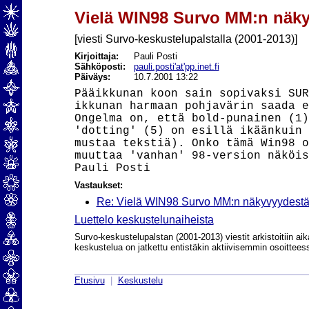
Vielä WIN98 Survo MM:n näk
[viesti Survo-keskustelupalstalla (2001-2013)]
Kirjoittaja:
Pauli Posti
Sähköposti:
pauli.posti'at'pp.inet.fi
Päiväys:
10.7.2001 13:22
Pääikkunan koon sain sopivaksi SUR
ikkunan harmaan pohjavärin saada e
Ongelma on, että bold-punainen (1)
'dotting' (5) on esillä ikäänkuin 
mustaa tekstiä). Onko tämä Win98 o
muuttaa 'vanhan' 98-version näköis
Vastaukset:
Re: Vielä WIN98 Survo MM:n näkyvyydest
Luettelo keskustelunaiheista
Survo-keskustelupalstan (2001-2013) viestit arkistoitiin aik
keskustelua on jatkettu entistäkin aktiivisemmin osoittee
Etusivu
|
Keskustelu