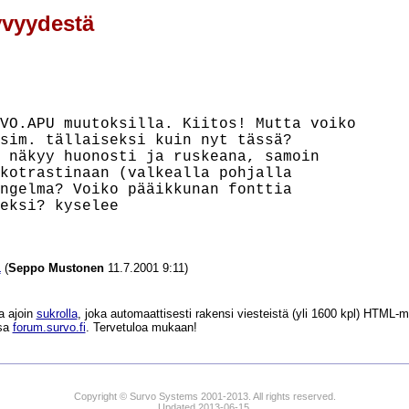
yvyydestä
VO.APU muutoksilla. Kiitos! Mutta voiko

sim. tällaiseksi kuin nyt tässä?

 näkyy huonosti ja ruskeana, samoin

kotrastinaan (valkealla pohjalla

ngelma? Voiko pääikkunan fonttia

eksi? kyselee

ä
(
Seppo Mustonen
11.7.2001 9:11)
a ajoin
sukrolla
, joka automaattisesti rakensi viesteistä (yli 1600 kpl) HTM
ssa
forum.survo.fi
. Tervetuloa mukaan!
Copyright © Survo Systems 2001-2013. All rights reserved.
Updated 2013-06-15.