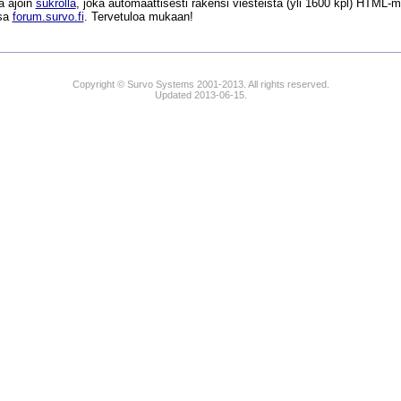
a ajoin
sukrolla
, joka automaattisesti rakensi viesteistä (yli 1600 kpl) HTM
ssa
forum.survo.fi
. Tervetuloa mukaan!
Copyright © Survo Systems 2001-2013. All rights reserved.
Updated 2013-06-15.