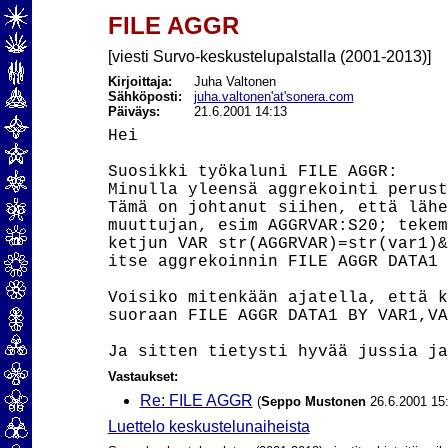
FILE AGGR
[viesti Survo-keskustelupalstalla (2001-2013)]
Kirjoittaja:
Juha Valtonen
Sähköposti:
juha.valtonen'at'sonera.com
Päiväys:
21.6.2001 14:13
Hei

Suosikki työkaluni FILE AGGR:

Minulla yleensä aggrekointi perust
Tämä on johtanut siihen, että lähe
muuttujan, esim AGGRVAR:S20; tekem
ketjun VAR str(AGGRVAR)=str(var1)&
itse aggrekoinnin FILE AGGR DATA1 
Voisiko mitenkään ajatella, että k
suoraan FILE AGGR DATA1 BY VAR1,VA
Vastaukset:
Re: FILE AGGR
(
Seppo Mustonen
26.6.2001 15:
Luettelo keskustelunaiheista