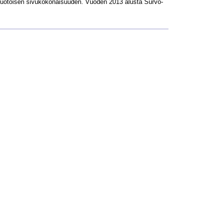
L-muotoisen sivukokonaisuuden. Vuoden 2013 alusta Survo-