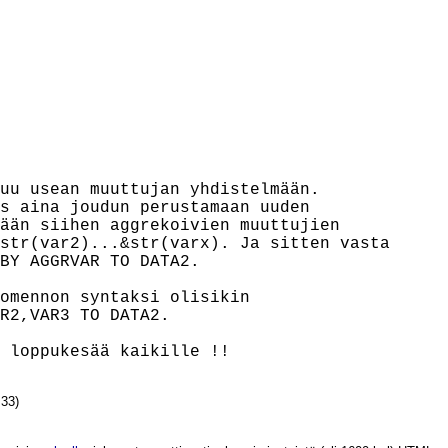
uu usean muuttujan yhdistelmään.

s aina joudun perustamaan uuden

ään siihen aggrekoivien muuttujien

str(var2)...&str(varx). Ja sitten vasta

BY AGGRVAR TO DATA2.

omennon syntaksi olisikin

R2,VAR3 TO DATA2.

33)