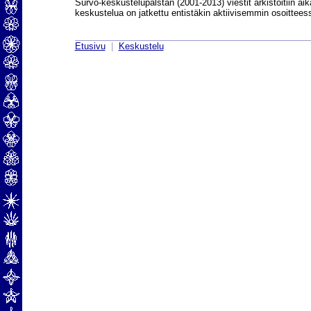
Survo-keskustelupalstan (2001-2013) viestit arkistoitiin aik
keskustelua on jatkettu entistäkin aktiivisemmin osoittee
Etusivu
|
Keskustelu