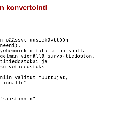
en konvertointi
n päässyt uusiokäyttöön

neeni).

yöhemminkin tätä ominaisuutta

gelman viemällä survo-tiedoston,

titiedostoksi ja

survotiedostoksi

niin valitut muuttujat,

rinnalle"

"siistimmin".
