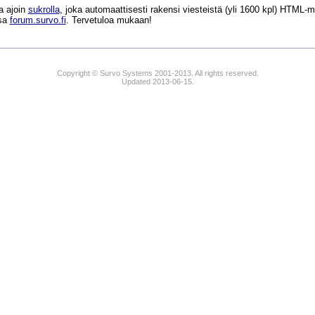
a ajoin
sukrolla
, joka automaattisesti rakensi viesteistä (yli 1600 kpl) HTM
ssa
forum.survo.fi
. Tervetuloa mukaan!
Copyright © Survo Systems 2001-2013. All rights reserved.
Updated 2013-06-15.