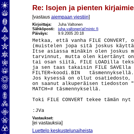
Re: Isojen ja pienten kirjaimi
[vastaus
aiempaan viestiin
]
Kirjoittaja:
Juha Valtonen
Sähköposti:
juha.valtonen'at'mintc.fi
Päiväys:
9.9.2005 20:18
Metkaa, että vanha FILE CONVERT, o
(muistelen jopa sitä joskus käyttä
Itse asiassa minäkin olen joskus m
tarvinnut, mutta olen kiertänyt on
tai osan siitä, FILE LOADilla teks
ja sen taas takaisin FILE SAVElla 
FILTER=koodi.BIN   täsmennyksellä.

Jos kysessä on ollut osatiedosto, 
on saanut alkuperäisen tiedoston "
MATCH=# täsmennyksellä.

Toki FILE CONVERT tekee tämän nyt 
Vastaukset:
[ei vastauksia]
Luettelo keskustelunaiheista