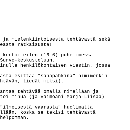
 ja mielenkiintoisesta tehtävästä sekä

easta ratkaisusta!

 kertoi eilen (16.6) puhelimessa

Survo-keskusteluun,

inulle henkilökohtaisen viestin, jossa

asta esittää "sanapähkinä" nimimerkin

htävän, tiedät miksi).

antaa tehtävää omalla nimellään ja

toi minua (ja vaimoani Marja-Liisaa)

"ilmeisestä vaarasta" huolimatta

llään, koska se tekisi tehtävästä

helpomman.
