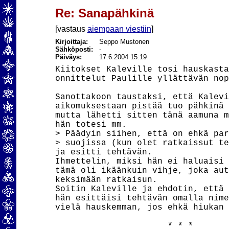
Re: Sanapähkinä
[vastaus
aiempaan viestiin
]
Kirjoittaja:
Seppo Mustonen
Sähköposti:
-
Päiväys:
17.6.2004 15:19
Kiitokset Kaleville tosi hauskasta
onnittelut Paulille yllättävän nop
Sanottakoon taustaksi, että Kalevi
aikomuksestaan pistää tuo pähkinä 
mutta lähetti sitten tänä aamuna m
hän totesi mm.

> Päädyin siihen, että on ehkä par
> suojissa (kun olet ratkaissut te
ja esitti tehtävän.

Ihmettelin, miksi hän ei haluaisi 
tämä oli ikäänkuin vihje, joka aut
keksimään ratkaisun.

Soitin Kaleville ja ehdotin, että 
hän esittäisi tehtävän omalla nime
vielä hauskemman, jos ehkä hiukan 
                      * * *
