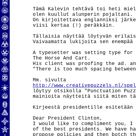
Tämä Kalevin tehtävä toi heti miel
olen kuullut alunperin pojaltani.

On kirjoitettava englanniksi järke
viisi kertaa (!) peräkkäin.

Tällaisia näyttää löytyvän erilais
Vaivaamatta lukijoita sen enempää 
A typesetter was setting type for 
The Horse And Cart.

His client was proofing the ad. an
"There is too much spacing between
http://www.creativepuzzels.nl/spel
löytyy otsikolla "Punctuation Puzz
mainioita näytteitä siitä miten tä
Kirjeestä presidentille esitetään 
Dear President Clinton,

I would like to compliment you, I 
of the best presidents. We have ha
propose policies and then botch th