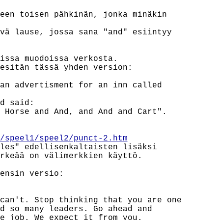
een toisen pähkinän, jonka minäkin

vä lause, jossa sana "and" esiintyy

issa muodoissa verkosta.

esitän tässä yhden version:

an advertisment for an inn called

d said:

 Horse and And, and And and Cart".

/speel1/speel2/punct-2.htm
les" edellisenkaltaisten lisäksi

rkeää on välimerkkien käyttö.

ensin versio:

can't. Stop thinking that you are one

d so many leaders. Go ahead and

e job. We expect it from you.
